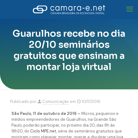
Guarulhos recebe no dia
20/10 seminários
gratuitos que ensinam a
montar loja virtual
Publicado por
Comunicação
em
10/11/2016
São Paulo, 11 de outubro de 2016 –
Micros, pequenos e
médios empreendedores de Guarulhos, na Grande São
Paulo, poderão participar, no próximo dia 20, das 8h às
18h20, do
Ciclo MPE.net
, série de seminários gratuitos que
mostram como planejar, montar, operar e divulgar uma loja