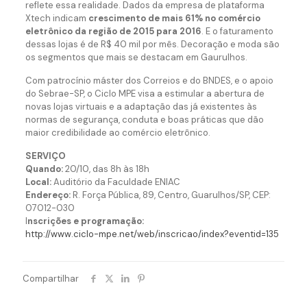
reflete essa realidade. Dados da empresa de plataforma
Xtech indicam
crescimento de mais 61% no comércio
eletrônico da região de 2015 para 2016
. E o faturamento
dessas lojas é de R$ 40 mil por mês. Decoração e moda são
os segmentos que mais se destacam em Gaurulhos.
Com patrocínio máster dos Correios e do BNDES, e o apoio
do Sebrae-SP, o Ciclo MPE visa a estimular a abertura de
novas lojas virtuais e a adaptação das já existentes às
normas de segurança, conduta e boas práticas que dão
maior credibilidade ao comércio eletrônico.
SERVIÇO
Quando:
20/10, das 8h às 18h
Local:
Auditório da Faculdade ENIAC
Endereço:
R. Força Pública, 89, Centro, Guarulhos/SP, CEP:
07012-030
I
nscrições e programação:
http://www.ciclo-mpe.net/web/inscricao/index?eventid=135
Compartilhar