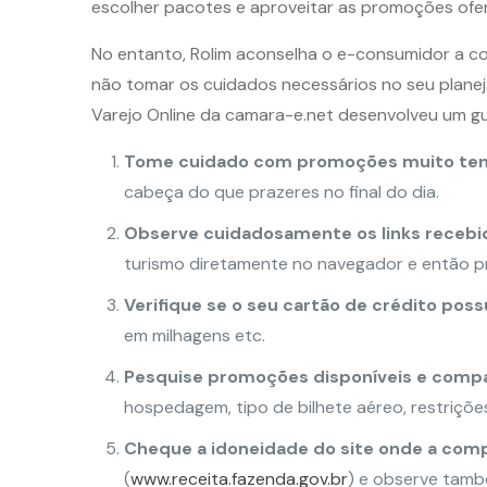
escolher pacotes e aproveitar as promoções ofer
No entanto, Rolim aconselha o e-consumidor a co
não tomar os cuidados necessários no seu planeja
Varejo Online da camara-e.net desenvolveu um guia
Tome cuidado com promoções muito te
cabeça do que prazeres no final do dia.
Observe cuidadosamente os links recebid
turismo diretamente no navegador e então p
Verifique se o seu cartão de crédito pos
em milhagens etc.
Pesquise promoções disponíveis e comp
hospedagem, tipo de bilhete aéreo, restriçõ
Cheque a idoneidade do site onde a comp
(
www.receita.fazenda.gov.br
) e observe també