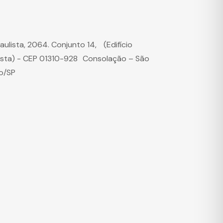
Paulista, 2064. Conjunto 14, (Edifício
ista) - CEP 01310-928 Consolação – São
o/SP