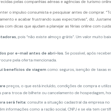
ecidas pelas companhias aéreas e agências de turismo online
nter o impulso consumista e pesquisar antes de comprar. “To
mento e acabar frustrando suas expectativas”, diz. Justamen
 com dicas que ajudam a planejar as férias online com cuidad
ntadoras
, pois “não existe almoço grátis”. Um valor muito ba
os por e-mail antes de abri-los
. Se possível, após receb
rocure pela oferta mencionada.
sui benefícios de viagem
como: seguros, isenção de taxas 
are
preços, o que está incluído, condições de compra e utili
es para troca de bilhete ou cancelamento de hospedagem, hor
ra será feita:
consulte a situação cadastral da empresa no 
m informações como a razão social, CNPJ e se ela tem certific