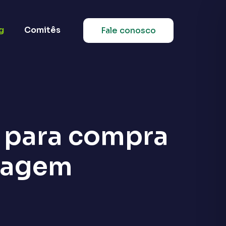
g
Comitês
Fale conosco
s para compra
viagem