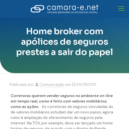
Home broker com
apólices de seguros
prestes a sair do papel
Publicado por
Comunicação
em
24/08/2011
Corretoras querem vender seguros no ambiente on-line
em tempo real, como é feito com valores mobiliários,
como as ações.
As corretoras de seguros vinculadas às
de valores mobiliários estudam dar um novo passo, agora
rumo à ampliação do oferecimento de seguros pela
internet. Na TOV, por exemplo, deve ser lançado um home
broker de seguros, de acordo com o diretor de Renda