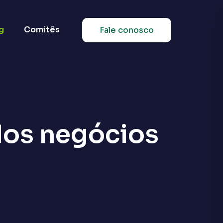
g
Comitês
Fale conosco
dos negócios