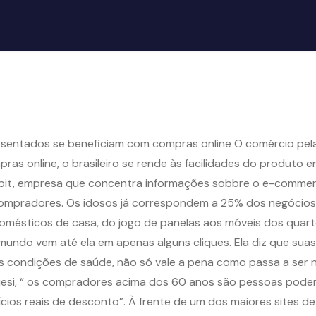
posentados se beneficiam com compras online O comércio pela 
s online, o brasileiro se rende às facilidades do produto e
-bit, empresa que concentra informações sobbre o e-commerc
pradores. Os idosos já correspondem a 25% dos negócios do
domésticos de casa, do jogo de panelas aos móveis dos quar
o mundo vem até ela em apenas alguns cliques. Ela diz que su
as condições de saúde, não só vale a pena como passa a ser 
quesi, “ os compradores acima dos 60 anos são pessoas podem
os reais de desconto”. À frente de um dos maiores sites de 