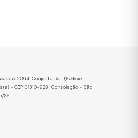
Paulista, 2064. Conjunto 14, (Edifício
ista) - CEP 01310-928 Consolação – São
o/SP