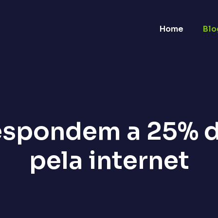
Home
Blo
espondem a 25% 
pela internet