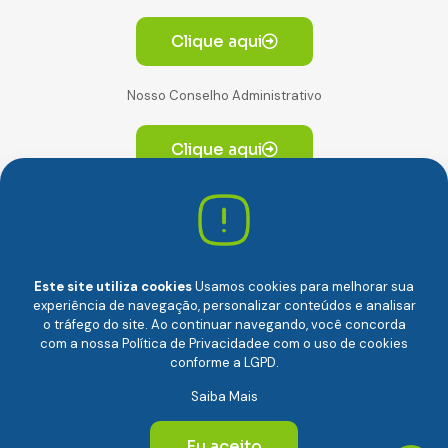
Clique aqui
Nosso Conselho Administrativo
Clique aqui
Av. Paulista, 2064. Conjunto 14, (Edifício Paulista) -
CEP 01310-928 Consolação – São Paulo/SP
Este site utiliza cookies
Usamos cookies para melhorar sua
experiência de navegação, personalizar conteúdos e analisar
o tráfego do site. Ao continuar navegando, você concorda
com a nossa
Política de Privacidade
e com o uso de cookies
conforme a LGPD.
Câmara Brasileira da Economia Digital (camara-e.net) |
Saiba Mais
CNPJ: 04.481.317/0001-48 | Todos os direitos reservados
© 2024
Eu aceito