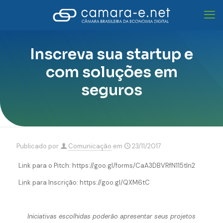
Inscreva sua startup e
com soluções em
seguros
Publicado por
Comunicação
em
23/11/2017
Link para o Pitch: https://goo.gl/forms/CaA3DBVRfN115tln2
Link para Inscrição: https://goo.gl/QXM6tC
Iniciativas escolhidas poderão apresentar seus projetos