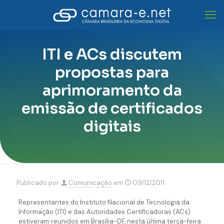
ITI e ACs discutem
propostas para
aprimoramento da
emissão de certificados
digitais
Publicado por
Comunicação
em
09/12/2011
Representantes do Instituto Nacional de Tecnologia da
Informação (ITI) e das Autoridades Certificadoras (ACs)
estiveram reunidos em Brasília-DF, nesta última terça-feira