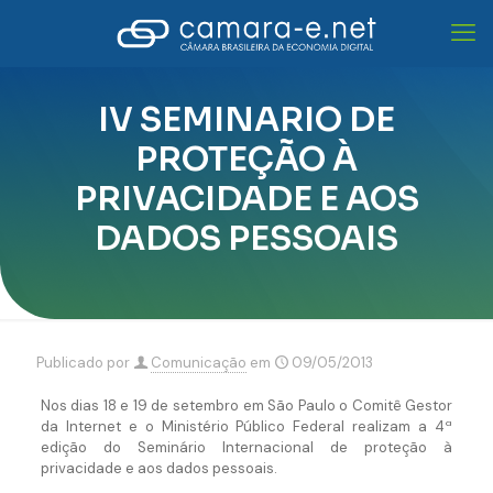
IV SEMINARIO DE
PROTEÇÃO À
PRIVACIDADE E AOS
DADOS PESSOAIS
Publicado por
Comunicação
em
09/05/2013
Nos dias 18 e 19 de setembro em São Paulo o Comitê Gestor
da Internet e o Ministério Público Federal realizam a 4ª
edição do Seminário Internacional de proteção à
privacidade e aos dados pessoais.