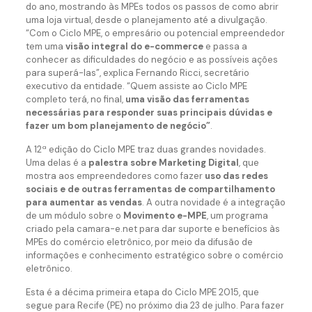
do ano, mostrando às MPEs todos os passos de como abrir
uma loja virtual, desde o planejamento até a divulgação.
“Com o Ciclo MPE, o empresário ou potencial empreendedor
tem uma
visão integral do e-commerce
e passa a
conhecer as dificuldades do negócio e as possíveis ações
para superá-las”, explica Fernando Ricci, secretário
executivo da entidade. “Quem assiste ao Ciclo MPE
completo terá, no final,
uma visão das ferramentas
necessárias para responder suas principais dúvidas e
fazer um bom planejamento de negócio”
.
A 12ª edição do Ciclo MPE traz duas grandes novidades.
Uma delas é a
palestra sobre Marketing Digital
, que
mostra aos empreendedores como fazer
uso das redes
sociais e de outras ferramentas de compartilhamento
para aumentar as vendas
. A outra novidade é a integração
de um módulo sobre o
Movimento e-MPE
, um programa
criado pela camara-e.net para dar suporte e benefícios às
MPEs do comércio eletrônico, por meio da difusão de
informações e conhecimento estratégico sobre o comércio
eletrônico.
Esta é a décima primeira etapa do Ciclo MPE 2015, que
segue para Recife (PE) no próximo dia 23 de julho. Para fazer