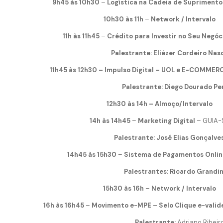
9h45 às 10h30
–
Logística na Cadeia de Suprimento
10h30 às 11h
–
Network / Intervalo
11h às 11h45
–
Crédito para Investir no Seu Negóc
Palestrante: Eliézer Cordeiro Nasc
11h45 às 12h30 – Impulso Digital – UOL e
Palestrante: Diego Dourado Per
12h30 às 14h – Almoço/Intervalo
14h às 14h45
–
Marketing Digital
– GUIA-
Palestrante: José Elias Gonçalves 
14h45 às 15h30
–
Sistema de Pagamentos Onlin
Palestrantes: Ricardo Grandine
15h30 às 16h
–
N
etwork / Intervalo
16h às 16h45
–
Movimento e-MPE – Selo Clique e-valid
Palestrante:
Adriano Ribeir