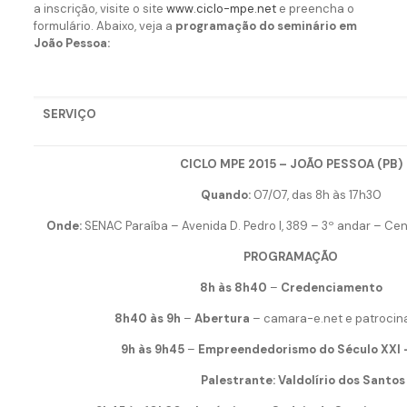
a inscrição, visite o site
www.ciclo-mpe.net
e preencha o
formulário. Abaixo, veja a
programação do seminário em
João Pessoa:
SERVIÇO
CICLO MPE 2015 – JOÃO PESSOA (PB)
Quando:
07/07, das 8h às 17h30
Onde:
SENAC Paraíba – Avenida D. Pedro I, 389 – 3º andar – Ce
PROGRAMAÇÃO
8h às 8h40
–
Credenciamento
8h40 às 9h
–
Abertura
– camara-e.net e patro
9h às 9h45
–
Empreendedorismo do Século XXI
Palestrante: Valdolírio dos Santos 