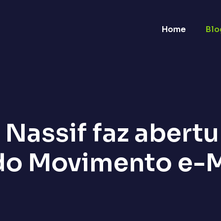
Home
Blo
 Nassif faz abert
do Movimento e-