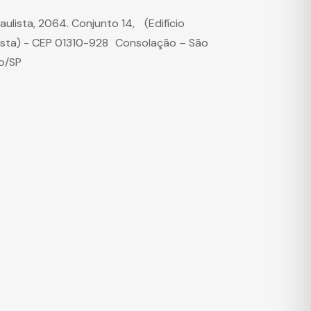
Paulista, 2064. Conjunto 14, (Edifício
ista) - CEP 01310-928 Consolação – São
o/SP