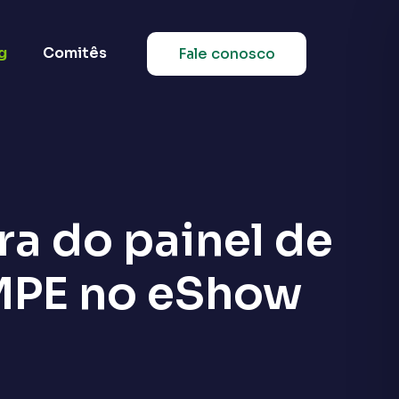
g
Comitês
Fale conosco
ura do painel de
MPE no eShow