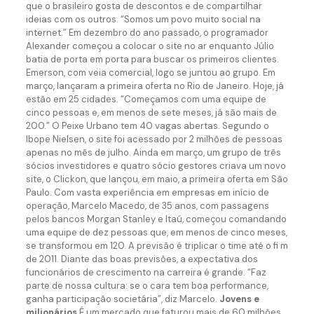
que o brasileiro gosta de descontos e de compartilhar
ideias com os outros. “Somos um povo muito social na
internet.” Em dezembro do ano passado, o programador
Alexander começou a colocar o site no ar enquanto Júlio
batia de porta em porta para buscar os primeiros clientes.
Emerson, com veia comercial, logo se juntou ao grupo. Em
março, lançaram a primeira oferta no Rio de Janeiro. Hoje, já
estão em 25 cidades. “Começamos com uma equipe de
cinco pessoas e, em menos de sete meses, já são mais de
200.” O Peixe Urbano tem 40 vagas abertas. Segundo o
Ibope Nielsen, o site foi acessado por 2 milhões de pessoas
apenas no mês de julho. Ainda em março, um grupo de três
sócios investidores e quatro sócio gestores criava um novo
site, o Clickon, que lançou, em maio, a primeira oferta em São
Paulo. Com vasta experiência em empresas em início de
operação, Marcelo Macedo, de 35 anos, com passagens
pelos bancos Morgan Stanley e Itaú, começou comandando
uma equipe de dez pessoas que, em menos de cinco meses,
se transformou em 120. A previsão é triplicar o time até o fi m
de 2011. Diante das boas previsões, a expectativa dos
funcionários de crescimento na carreira é grande. “Faz
parte de nossa cultura: se o cara tem boa performance,
ganha participação societária”, diz Marcelo.
Jovens e
milionários
É um mercado que faturou mais de 60 milhões