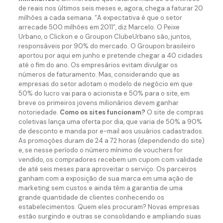
de reais nos últimos seis meses e, agora, chega a faturar 20
milhões a cada semana. “A expectativa é que o setor
arrecade 500 milhões em 2011”, diz Marcelo. O Peixe
Urbano, o Clickon e o Groupon ClubeUrbano são, juntos,
responsáveis por 90% do mercado. O Groupon brasileiro
aportou por aqui em junho e pretende chegar a 40 cidades
até o fim do ano. Os empresários evitam divulgar os
números de faturamento. Mas, considerando que as
empresas do setor adotam o modelo de negócio em que
50% do lucro vai para o acionista e 50% para o site, em
breve os primeiros jovens milionários devem ganhar
notoriedade.
Como os sites funcionam?
O site de compras
coletivas lança uma oferta por dia, que varia de 50% a 90%
de desconto e manda por e-mail aos usuários cadastrados.
As promoções duram de 24 a 72 horas (dependendo do site)
e, se nesse período o número mínimo de vouchers for
vendido, os compradores recebem um cupom com validade
de até seis meses para aproveitar o serviço. Os parceiros
ganham com a exposição de sua marca em uma ação de
marketing sem custos e ainda têm a garantia de uma
grande quantidade de clientes conhecendo os
estabelecimentos. Quem eles procuram? Novas empresas
estão surgindo e outras se consolidando e ampliando suas