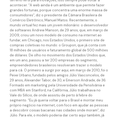
terreno fértil para inovações, isso sempre pode voltar a
acontecer. “A web ainda é um ambiente que permite fazer
grandes fortunas, porque concentra uma enorme massa de
consumidores”, diz o presidente da Câmara Brasileira de
Comércio Eletrônico, Manuel Matos. Recentemente, o
mundo virtual fez mais um jovem milionário: o desenvolvedor
de softwares Andrew Manson, de 29 anos, que, em março de
2009, criou um novo modelo de consumo na internet ao
fundar, em Chicago, nos Estados Unidos, o primeiro site de
compras coletivas no mundo: o Groupon, que já conta com
18 milhões de usuários e faturamento global de 500 milhões
de dólares. De olho no movimento dos Estados Unidos que,
em um ano, passou a ter 200 empresas do segmento,
empreendedores brasileiros resolveram trazer o modelo
para cá. O primeiro a surgir por aqui, em março de 2010, foi o
Peixe Urbano, fundado pelos amigos Júlio Vasconcelos, de
29 anos, Alexander Tabor, de 30, e Emerson Andrade, de 36.
Formado em marketing pela Universidade da Pensilvânia e
com MBA em Stanford, na Califórnia, Júlio trabalhava no
Vale do Silício, de onde assistiu de perto à febre do
segmento. “Eu já queria voltar para o Brasil e montar meu
próprio negócio na internet, com foco em ajudar as pessoas
a descobrir coisas bacanas nas cidades onde moram”, diz
Júlio. Para ele, o modelo poderia dar certo aqui também, já