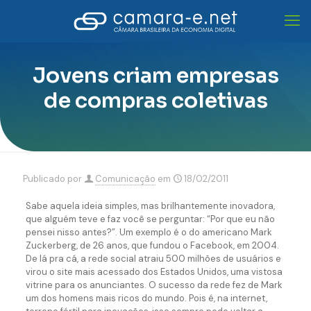
Jovens criam empresas
de compras coletivas
Publicado por
Comunicação
em
18/02/2011
Sabe aquela ideia simples, mas brilhantemente inovadora,
que alguém teve e faz você se perguntar: “Por que eu não
pensei nisso antes?”. Um exemplo é o do americano Mark
Zuckerberg, de 26 anos, que fundou o Facebook, em 2004.
De lá pra cá, a rede social atraiu 500 milhões de usuários e
virou o site mais acessado dos Estados Unidos, uma vistosa
vitrine para os anunciantes. O sucesso da rede fez de Mark
um dos homens mais ricos do mundo. Pois é, na internet,