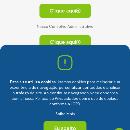
Clique aqui
Nosso Conselho Administrativo
Clique aqui
Av. Paulista, 2064. Conjunto 14, (Edifício Paulista) -
CEP 01310-928 Consolação – São Paulo/SP
Este site utiliza cookies
Usamos cookies para melhorar sua
experiência de navegação, personalizar conteúdos e analisar
o tráfego do site. Ao continuar navegando, você concorda
com a nossa
Política de Privacidade
e com o uso de cookies
conforme a LGPD.
Câmara Brasileira da Economia Digital (camara-e.net) |
Saiba Mais
CNPJ: 04.481.317/0001-48 | Todos os direitos reservados
© 2024
Eu aceito