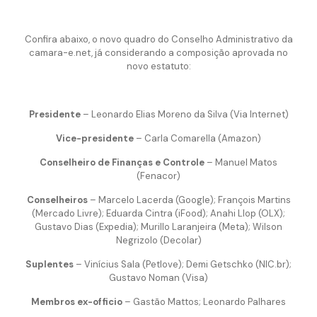
Confira abaixo, o novo quadro do Conselho Administrativo da
camara-e.net, já considerando a composição aprovada no
novo estatuto:
Presidente
– Leonardo Elias Moreno da Silva (Via Internet)
Vice-presidente
– Carla Comarella (Amazon)
Conselheiro de Finanças e Controle
– Manuel Matos
(Fenacor)
Conselheiros
– Marcelo Lacerda (Google); François Martins
(Mercado Livre); Eduarda Cintra (iFood); Anahi Llop (OLX);
Gustavo Dias (Expedia); Murillo Laranjeira (Meta); Wilson
Negrizolo (Decolar)
Suplentes
– Vinícius Sala (Petlove); Demi Getschko (NIC.br);
Gustavo Noman (Visa)
Membros ex-officio
– Gastão Mattos; Leonardo Palhares