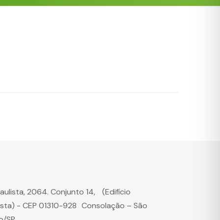
Paulista, 2064. Conjunto 14, (Edifício
ista) - CEP 01310-928 Consolação – São
o/SP