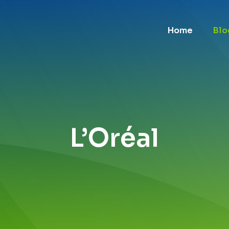
Home
Blo
L’Oréal