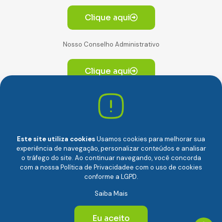
Clique aqui
Nosso Conselho Administrativo
Clique aqui
Av. Paulista, 2064. Conjunto 14, (Edifício Paulista) -
CEP 01310-928 Consolação – São Paulo/SP
Este site utiliza cookies
Usamos cookies para melhorar sua
experiência de navegação, personalizar conteúdos e analisar
o tráfego do site. Ao continuar navegando, você concorda
com a nossa
Política de Privacidade
e com o uso de cookies
conforme a LGPD.
Câmara Brasileira da Economia Digital (camara-e.net) |
Saiba Mais
CNPJ: 04.481.317/0001-48 | Todos os direitos reservados
© 2024
Eu aceito