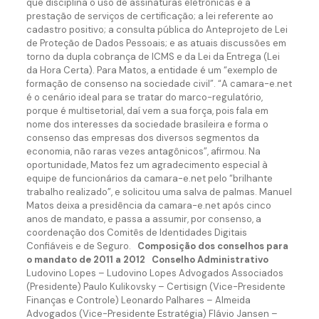
que disciplina o uso de assinaturas eletrônicas e a
prestação de serviços de certificação; a lei referente ao
cadastro positivo; a consulta pública do Anteprojeto de Lei
de Proteção de Dados Pessoais; e as atuais discussões em
torno da dupla cobrança de ICMS e da Lei da Entrega (Lei
da Hora Certa). Para Matos, a entidade é um “exemplo de
formação de consenso na sociedade civil”. “A camara-e.net
é o cenário ideal para se tratar do marco-regulatório,
porque é multisetorial, daí vem a sua força, pois fala em
nome dos interesses da sociedade brasileira e forma o
consenso das empresas dos diversos segmentos da
economia, não raras vezes antagônicos”, afirmou. Na
oportunidade, Matos fez um agradecimento especial à
equipe de funcionários da camara-e.net pelo “brilhante
trabalho realizado”, e solicitou uma salva de palmas. Manuel
Matos deixa a presidência da camara-e.net após cinco
anos de mandato, e passa a assumir, por consenso, a
coordenação dos Comitês de Identidades Digitais
Confiáveis e de Seguro.
Composição dos conselhos para
o mandato de 2011 a 2012
Conselho Administrativo
Ludovino Lopes – Ludovino Lopes Advogados Associados
(Presidente) Paulo Kulikovsky – Certisign (Vice-Presidente
Finanças e Controle) Leonardo Palhares – Almeida
Advogados (Vice-Presidente Estratégia) Flávio Jansen –