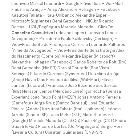
Locaweb Marcel Leonardi – Google Flávio Dias – Wal-Mart
Flauzilino Araújo – Arisp Alexandre Hohagen – Facebook
Kazutosi Takata – Itaú-Unibanco Alexandre Esper –
Microsoft
Suplentes
Demi Getschko – NIC.br Ricardo
Dortas – UOL/PagSeguro Marcelo Macedo – ClickOn
Conselho Consultivo
Ludovino Lopes (Ludovino Lopes
Advogados) – Presidente Paulo Kulikovsky (Certisign) –
Vice-Presidente de Finanças e Controle Leonardo Palhares
(Almeida Advogados) – Vice-Presidente de Estratégia Alex
do Nascimento (Correios) Alexandre Esper (Microsoft)
Alexandre Hohagen (Facebook) Carlos Roberto de Rolt (Bry)
Demi Getschko (Nic BR) Dorival Dourado (Boa Vista
Serviços) Eduardo Cardoso (Symantec) Flauzilino Araújo
(Arisp) Flavio Dias Fonseca da Silva (Wal-Mart) Flávio
Jansen (Locaweb) Francisco José Rezende dos Santos
(IRIB) Helisson Lemos (Mercado Livre) Igor Rocha (Serasa
Experian) João Paulo Foini (IMESP) Jonas Antônio Ferreira
(Carrefour) Jorge Krug (Banco Banrisul) José Eduardo
Ribeiro (Adobe) Kazutosi Takata (Itaú-Unibanco) Leôncio
Arruda (Sincor-SP) Lucio Melre (STF) Marcel Leonardi
(Google) Marcelo Macedo (ClickOn) Paulo Rêgo (CDT) Pedro
Guasti (e-bit) Ricardo Dortas (Uol/PagSeguro) Sérgio Herz
(Livraria Cultura) Ubiratan Guimarães (CNB-SP)