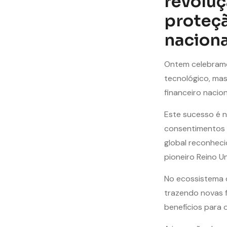
revoluç
proteçã
naciona
Ontem celebramo
tecnológico, ma
financeiro nacion
Este sucesso é 
consentimentos a
global reconhecid
pioneiro Reino Un
No ecossistema 
trazendo novas f
benefícios para 