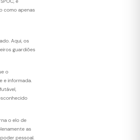
 SPOC, é
não como apenas
ado. Aqui, os
eiros guardiões
ue o
e e informada.
utável,
desconhecido
rna o elo de
plenamente as
 poder pessoal.