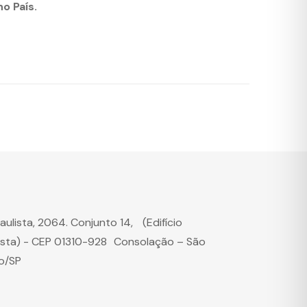
o País.
Paulista, 2064. Conjunto 14, (Edifício
ista) - CEP 01310-928 Consolação – São
o/SP