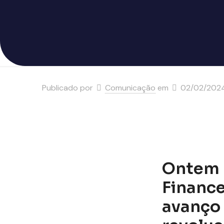
Publicado por
Comunicação
em
02/02/202
Ontem (
Finance
avanço