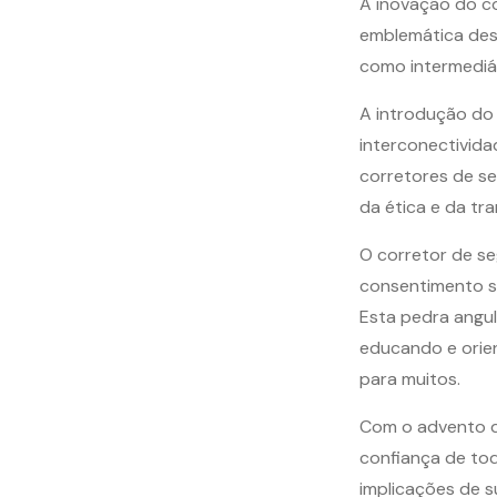
A inovação do c
emblemática des
como intermediár
A introdução do
interconectivida
corretores de s
da ética e da tr
O corretor de se
consentimento s
Esta pedra angul
educando e orie
para muitos.
Com o advento do
confiança de to
implicações de 