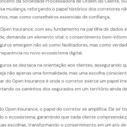
onceito da Sociedade Processadora de Ordem do Cliente, ou
sa mudança, reforçando o papel histórico dos corretores 
ios, mas como conselheiros essenciais de confiança.
 Open Insurance, com seu fundamento na partilha de dados e
de, demanda um elemento vital: o consentimento bem-inform
eguros emergem não só como facilitadores, mas como verdad
ansparência no novo ecossistema digital.
guros se destaca na orientação aos clientes, assegurando q
eja não apenas uma formalidade, mas uma escolha conscient
ar do Open Insurance é onde o corretor exerce um papel irref
ntando os caminhos dos segurados em um território ainda 
 Open Insurance, o papel do corretor se amplifica. Ele se to
do o ecossistema, garantindo que cada cliente compreenda 
suas escolhas, transformando o consentimento em um ato de