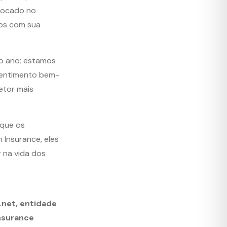
olocado no
os com sua
o ano; estamos
sentimento bem-
etor mais
 que os
 Insurance, eles
 na vida dos
net, entidade
nsurance