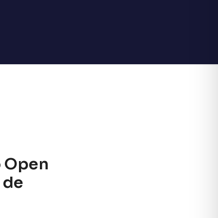
o Open
 de