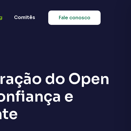
g
Comitês
Fale conosco
oração do Open
onfiança e
nte