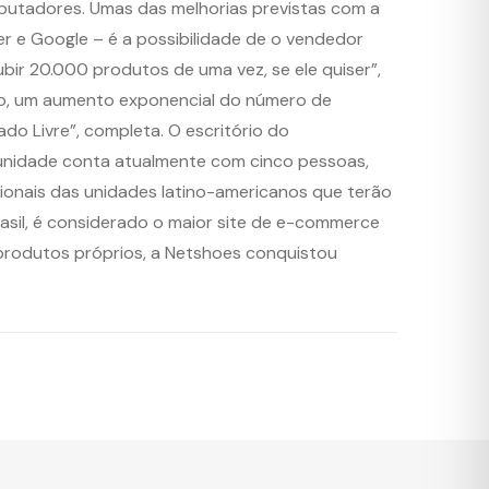
putadores. Umas das melhorias previstas com a
r e Google – é a possibilidade de o vendedor
ir 20.000 produtos de uma vez, se ele quiser”,
nto, um aumento exponencial do número de
do Livre”, completa. O escritório do
A unidade conta atualmente com cinco pessoas,
ionais das unidades latino-americanos que terão
Brasil, é considerado o maior site de e-commerce
produtos próprios, a Netshoes conquistou