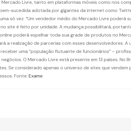
o Mercado Livre, tanto em plataformas móveis como nos com
 bem-sucedida adotada por gigantes da internet como Twitte
uma só vez. “Um vendedor médio do Mercado Livre poderá sub
no site é feito por unidade. A mudança possibilitará, porta
a online poderá espelhar toda sua grade de produtos no Merca
litará a realização de parcerias com esses desenvolvedores. 
eceber uma “população flutuante de funcionários” – profiss
ar negócios. O Mercado Livre está presente em 13 países. No 
es. Se considerado apenas o universo de sites que vendem 
essos. Fonte:
Exame