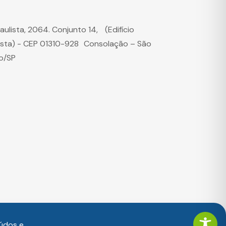
Paulista, 2064. Conjunto 14, (Edifício
ista) - CEP 01310-928 Consolação – São
o/SP
údos e