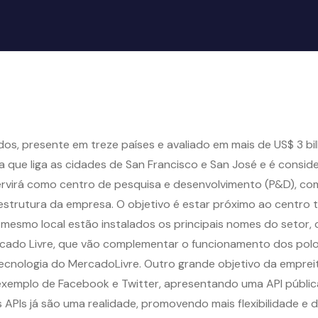
s, presente em treze países e avaliado em mais de US$ 3 bil
rnia que liga as cidades de San Francisco e San José e é cons
o servirá como centro de pesquisa e desenvolvimento (P&D), co
raestrutura da empresa. O objetivo é estar próximo ao centro
mesmo local estão instalados os principais nomes do setor, 
ercado Livre, que vão complementar o funcionamento dos pol
Tecnologia do MercadoLivre. Outro grande objetivo da emprei
o exemplo de Facebook e Twitter, apresentando uma API públi
 APIs já são uma realidade, promovendo mais flexibilidade e 