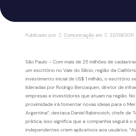
Publicado por
Comunicação
em
22/08/2011
São Paulo – Com mais de 25 milhões de cadastrado
um escritório no Vale do Silício, região da Califó
investimento inicial de US$ 1 milhão, o escritóri
lideradas por Rodrigo Benzaquen, diretor de inf
empresas e investidores que atuam na região. No 
proximidade irá fomentar novas ideias para o M
Argentina”, destaca Daniel Rabinovich, chefe de 
prática, isso significa que a companhia seguirá 
independentes criem aplicativos aos usuários. “As