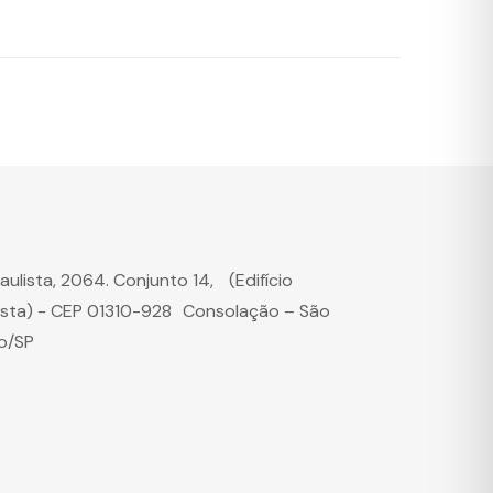
Paulista, 2064. Conjunto 14, (Edifício
ista) - CEP 01310-928 Consolação – São
o/SP