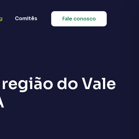
g
Comitês
Fale conosco
 região do Vale
A