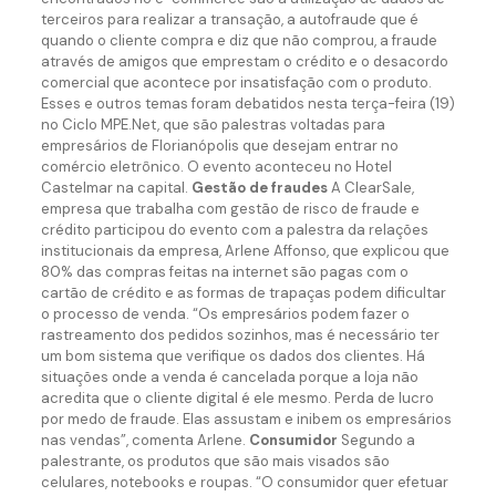
terceiros para realizar a transação, a autofraude que é
quando o cliente compra e diz que não comprou, a fraude
através de amigos que emprestam o crédito e o desacordo
comercial que acontece por insatisfação com o produto.
Esses e outros temas foram debatidos nesta terça-feira (19)
no Ciclo MPE.Net, que são palestras voltadas para
empresários de Florianópolis que desejam entrar no
comércio eletrônico. O evento aconteceu no Hotel
Castelmar na capital.
Gestão de fraudes
A ClearSale,
empresa que trabalha com gestão de risco de fraude e
crédito participou do evento com a palestra da relações
institucionais da empresa, Arlene Affonso, que explicou que
80% das compras feitas na internet são pagas com o
cartão de crédito e as formas de trapaças podem dificultar
o processo de venda. “Os empresários podem fazer o
rastreamento dos pedidos sozinhos, mas é necessário ter
um bom sistema que verifique os dados dos clientes. Há
situações onde a venda é cancelada porque a loja não
acredita que o cliente digital é ele mesmo. Perda de lucro
por medo de fraude. Elas assustam e inibem os empresários
nas vendas”, comenta Arlene.
Consumidor
Segundo a
palestrante, os produtos que são mais visados são
celulares, notebooks e roupas. “O consumidor quer efetuar