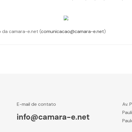
 da camara-e.net (
comunicacao@camara-e.net
)
E-mail de contato
Av. 
Paul
info@camara-e.net
Paul