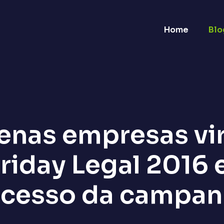
Home
Blo
enas empresas vi
 Friday Legal 201
ucesso da campan