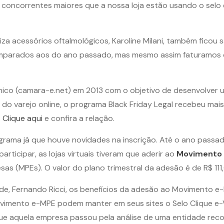
ue concorrentes maiores que a nossa loja estão usando o selo
liza acessórios oftalmológicos, Karoline Milani, também ficou 
omparados aos do ano passado, mas mesmo assim faturamos 
ônico (camara-e.net) em 2013 com o objetivo de desenvolver
do varejo online, o programa Black Friday Legal recebeu mais
.
Clique aqui
e confira a relação.
rama já que houve novidades na inscrição. Até o ano passa
rticipar, as lojas virtuais tiveram que aderir ao
Movimento
as (MPEs). O valor do plano trimestral da adesão é de R$ 111
e, Fernando Ricci, os benefícios da adesão ao Movimento e-M
 Movimento e-MPE podem manter em seus sites o Selo Clique e-
 que aquela empresa passou pela análise de uma entidade re