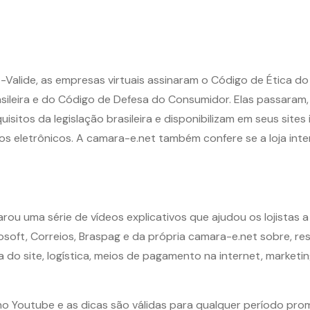
e e-Valide, as empresas virtuais assinaram o Código de Ética
rasileira e do Código de Defesa do Consumidor. Elas passaram,
quisitos da legislação brasileira e disponibilizam em seus sit
tos eletrônicos. A camara-e.net também confere se a loja int
rou uma série de vídeos explicativos que ajudou os lojistas 
rosoft, Correios, Braspag e da própria camara-e.net sobre,
 do site, logística, meios de pagamento na internet, marketi
o Youtube e as dicas são válidas para qualquer período promo