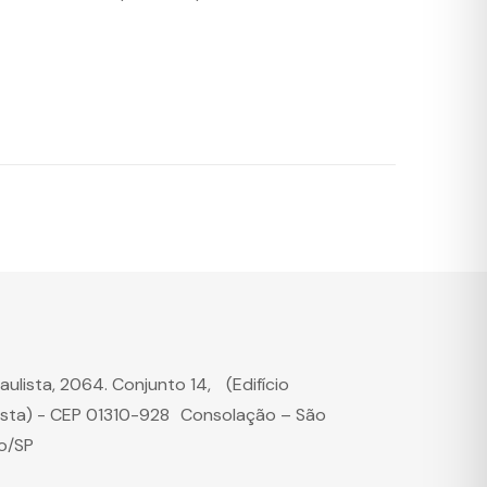
Paulista, 2064. Conjunto 14, (Edifício
ista) - CEP 01310-928 Consolação – São
o/SP