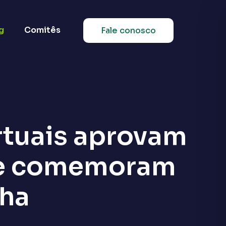
g
Comitês
Fale conosco
rtuais aprovam
6 e comemoram
ha