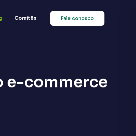
g
Comitês
Fale conosco
no e-commerce