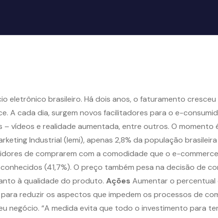
 eletrônico brasileiro. Há dois anos, o faturamento cresce
e. A cada dia, surgem novos facilitadores para o e-consumi
s – vídeos e realidade aumentada, entre outros. O momento
rketing Industrial (Iemi), apenas 2,8% da população brasilei
idores de comprarem com a comodidade que o e-commerce p
conhecidos (41,7%). O preço também pesa na decisão de com
anto à qualidade do produto.
Ações
Aumentar o percentual d
 para reduzir os aspectos que impedem os processos de compr
 seu negócio. “A medida evita que todo o investimento para t