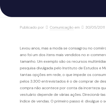
Publicado por
Comunicação
em
30/05/2011
Levou anos, mas a moda se consagrou no comércio
ano foi um dos itens mais vendidos no e-commerc
tamanho. Um exemplo são os recursos multimídia
pesquisa divulgada pelo Instituto de Estudos e Ma
tantas opções em rede, o que impede os consum
pelos 3.300 entrevistados é o de comprar de des
compra não acontece por conta da incerteza qu
vestuário depende de várias ações. Direcioná-las
índice de vendas. O primeiro passo é: divulgue o