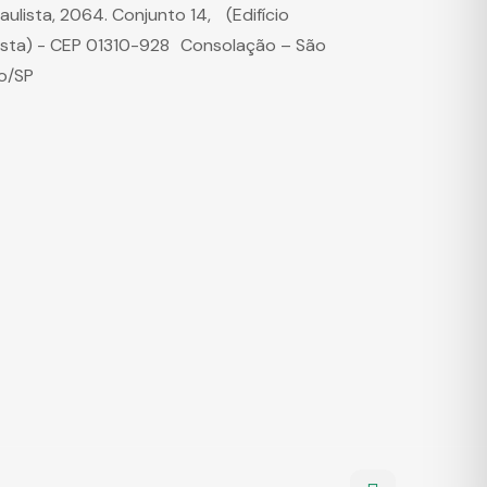
Paulista, 2064. Conjunto 14, (Edifício
ista) - CEP 01310-928 Consolação – São
o/SP