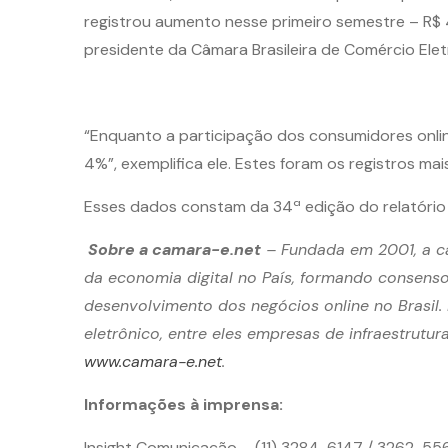
registrou aumento nesse primeiro semestre – R$
presidente da Câmara Brasileira de Comércio Elet
“Enquanto a participação dos consumidores onli
4%”, exemplifica ele. Estes foram os registros mai
Esses dados constam da 34ª edição do relatório 
Sobre a camara-e.net
– Fundada em 2001, a cam
da economia digital no País, formando consenso
desenvolvimento dos negócios online no Brasil
eletrônico, entre eles empresas de infraestrutu
www.camara-e.net
.
Informações à imprensa:
Insight Comunicação – (11) 3284-6147 / 3262-55