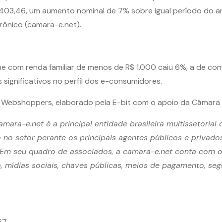
 403,46, um aumento nominal de 7% sobre igual período do 
rônico (camara-e.net).
ne com renda familiar de menos de R$ 1.000 caiu 6%, a de c
s significativos no perfil dos e-consumidores.
Webshoppers, elaborado pela E-bit com o apoio da Câmara Br
ara-e.net é a principal entidade brasileira multissetorial
 no setor perante os principais agentes públicos e privado
. Em seu quadro de associados, a camara-e.net conta com 
ra, mídias sociais, chaves públicas, meios de pagamento, se
67