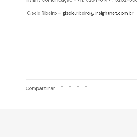
Gisele Ribeiro –
gisele.ribeiro@insightnet.com.br
Compartilhar