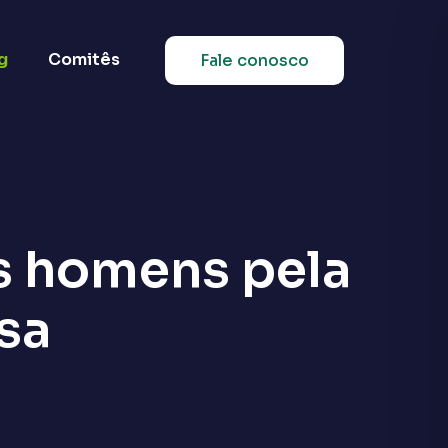
g
Comitês
Fale conosco
s homens pela
isa