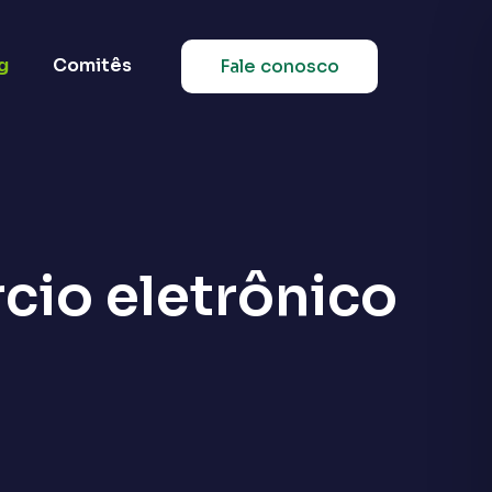
g
Comitês
Fale conosco
cio eletrônico