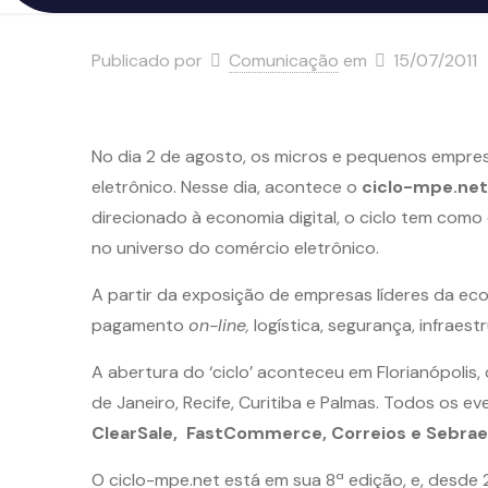
Publicado por
Comunicação
em
15/07/2011
No dia 2 de agosto, os micros e pequenos empre
eletrônico. Nesse dia, acontece o
ciclo-mpe.net
direcionado à economia digital, o ciclo tem com
no universo do comércio eletrônico.
A partir da exposição de empresas líderes da eco
pagamento
on-line,
logística, segurança, infraes
A abertura do ‘ciclo’ aconteceu em Florianópolis, d
de Janeiro, Recife, Curitiba e Palmas. Todos os
ClearSale, FastCommerce, Correios e Sebrae
O ciclo-mpe.net está em sua 8ª edição, e, desd