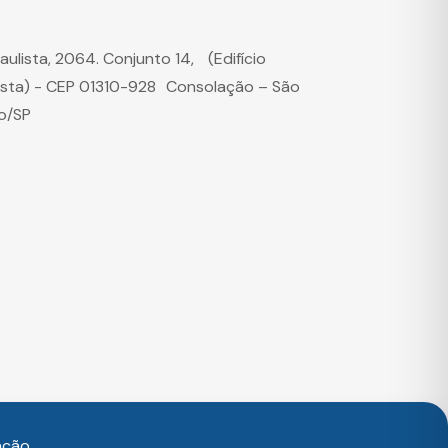
Paulista, 2064. Conjunto 14, (Edifício
ista) - CEP 01310-928 Consolação – São
o/SP
ação,