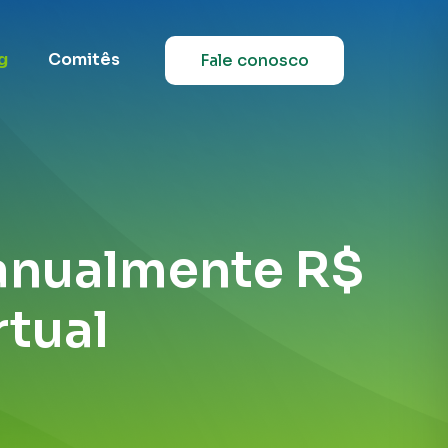
g
Comitês
Fale conosco
anualmente R$
rtual