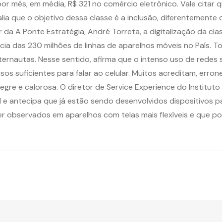
por mês, em média, R$ 321 no comércio eletrônico. Vale citar
alia que o objetivo dessa classe é a inclusão, diferentemente
 da A Ponte Estratégia, André Torreta, a digitalização da cl
istência das 230 milhões de linhas de aparelhos móveis no Paí
ernautas. Nesse sentido, afirma que o intenso uso de redes s
s suficientes para falar ao celular. Muitos acreditam, erron
gre e calorosa. O diretor de Service Experience do Instituto 
e antecipa que já estão sendo desenvolvidos dispositivos para
er observados em aparelhos com telas mais flexíveis e que 