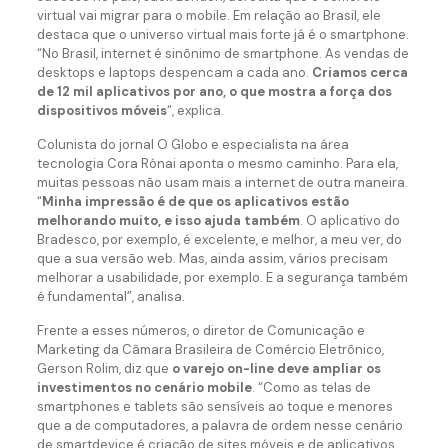
virtual vai migrar para o mobile. Em relação ao Brasil, ele
destaca que o universo virtual mais forte já é o smartphone.
“No Brasil, internet é sinônimo de smartphone. As vendas de
desktops e laptops despencam a cada ano.
Criamos cerca
de 12 mil aplicativos por ano, o que mostra a força dos
dispositivos móveis
“, explica.
Colunista do jornal O Globo e especialista na área
tecnologia Cora Rónai aponta o mesmo caminho. Para ela,
muitas pessoas não usam mais a internet de outra maneira.
“
Minha impressão é de que os aplicativos estão
melhorando muito, e isso ajuda também
. O aplicativo do
Bradesco, por exemplo, é excelente, e melhor, a meu ver, do
que a sua versão web. Mas, ainda assim, vários precisam
melhorar a usabilidade, por exemplo. E a segurança também
é fundamental”, analisa.
Frente a esses números, o diretor de Comunicação e
Marketing da Câmara Brasileira de Comércio Eletrônico,
Gerson Rolim, diz que
o varejo on-line deve ampliar os
investimentos no cenário mobile
. “Como as telas de
smartphones e tablets são sensíveis ao toque e menores
que a de computadores, a palavra de ordem nesse cenário
de smartdevice é criação de sites móveis e de aplicativos