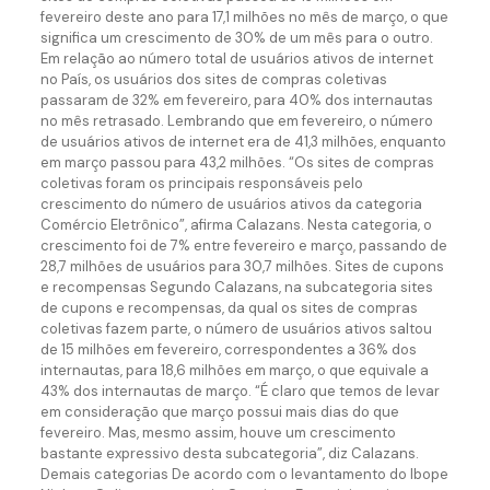
fevereiro deste ano para 17,1 milhões no mês de março, o que
significa um crescimento de 30% de um mês para o outro.
Em relação ao número total de usuários ativos de internet
no País, os usuários dos sites de compras coletivas
passaram de 32% em fevereiro, para 40% dos internautas
no mês retrasado. Lembrando que em fevereiro, o número
de usuários ativos de internet era de 41,3 milhões, enquanto
em março passou para 43,2 milhões. “Os sites de compras
coletivas foram os principais responsáveis pelo
crescimento do número de usuários ativos da categoria
Comércio Eletrônico”, afirma Calazans. Nesta categoria, o
crescimento foi de 7% entre fevereiro e março, passando de
28,7 milhões de usuários para 30,7 milhões. Sites de cupons
e recompensas Segundo Calazans, na subcategoria sites
de cupons e recompensas, da qual os sites de compras
coletivas fazem parte, o número de usuários ativos saltou
de 15 milhões em fevereiro, correspondentes a 36% dos
internautas, para 18,6 milhões em março, o que equivale a
43% dos internautas de março. “É claro que temos de levar
em consideração que março possui mais dias do que
fevereiro. Mas, mesmo assim, houve um crescimento
bastante expressivo desta subcategoria”, diz Calazans.
Demais categorias De acordo com o levantamento do Ibope