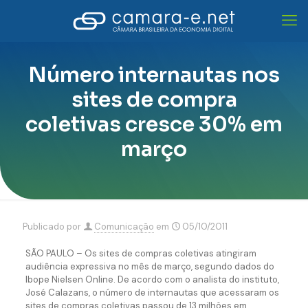
Número internautas nos
sites de compra
coletivas cresce 30% em
março
Publicado por
Comunicação
em
05/10/2011
SÃO PAULO – Os sites de compras coletivas atingiram
audiência expressiva no mês de março, segundo dados do
Ibope Nielsen Online. De acordo com o analista do instituto,
José Calazans, o número de internautas que acessaram os
sites de compras coletivas passou de 13 milhões em