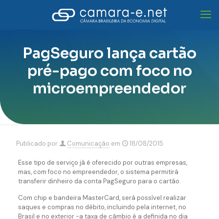
PagSeguro lança cartão
pré-pago com foco no
microempreendedor
Publicado por
Comunicação
em
18/08/2015
Esse tipo de serviço já é oferecido por outras empresas,
mas, com foco no empreendedor, o sistema permitirá
transferir dinheiro da conta PagSeguro para o cartão.
Com chip e bandeira MasterCard, será possível realizar
saques e compras no débito, incluindo pela internet, no
Brasil e no exterior -a taxa de câmbio é a definida no dia