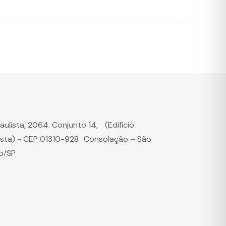
Paulista, 2064. Conjunto 14, (Edifício
ista) - CEP 01310-928 Consolação – São
o/SP