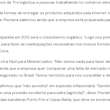
os de TI e logística, e pessoas trabalhando no comércio eletr
 formas de entregar os produtos adquiridos pela internet t
sse. Pestana salientou ainda que a empresa está preparada p
panhia em 2012 será o crescimento orgânico. “Logo nos pr
 para fazer as readequações necessárias nos nossos formato
xtra.
xtra Fácil para Minimercados. “Não temos nada para fazer d
 ainda que a empresa quer conquistar uma fatia de mercado n
sgotado no Brasil. Temos território para nos consolidar e de
 afirmou que “não acredita” em explosão inflacionária. “Sen
uma previsão excelente para safra (agrícola)”, disse. Pesta
as bandeiras Ponto Frio e Casas Bahia, que deve se encerrar 