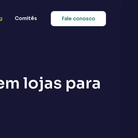
g
Comitês
Fale conosco
em lojas para