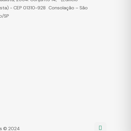
ista) - CEP 01310-928 Consolação – São
o/SP
dos © 2024