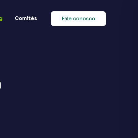
g
Comitês
Fale conosco
a