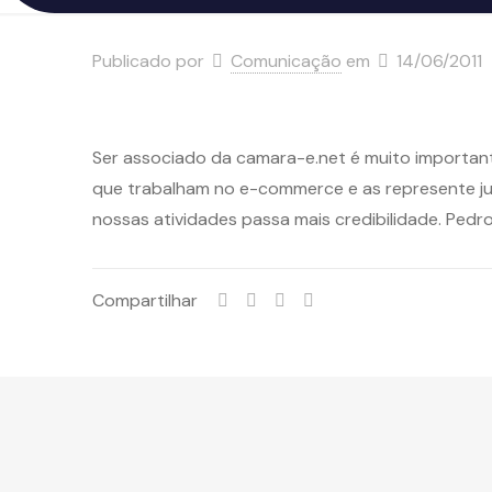
Publicado por
Comunicação
em
14/06/2011
Ser associado da camara-e.net é muito importan
que trabalham no e-commerce e as represente ju
nossas atividades passa mais credibilidade. Pedr
Compartilhar