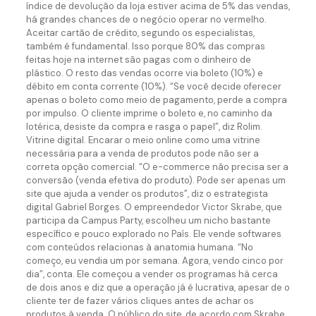
índice de devolução da loja estiver acima de 5% das vendas,
há grandes chances de o negócio operar no vermelho.
Aceitar cartão de crédito, segundo os especialistas,
também é fundamental. Isso porque 80% das compras
feitas hoje na internet são pagas com o dinheiro de
plástico. O resto das vendas ocorre via boleto (10%) e
débito em conta corrente (10%). “Se você decide oferecer
apenas o boleto como meio de pagamento, perde a compra
por impulso. O cliente imprime o boleto e, no caminho da
lotérica, desiste da compra e rasga o papel”, diz Rolim.
Vitrine digital. Encarar o meio online como uma vitrine
necessária para a venda de produtos pode não ser a
correta opção comercial. “O e-commerce não precisa ser a
conversão (venda efetiva do produto). Pode ser apenas um
site que ajuda a vender os produtos”, diz o estrategista
digital Gabriel Borges. O empreendedor Victor Skrabe, que
participa da Campus Party, escolheu um nicho bastante
específico e pouco explorado no País. Ele vende softwares
com conteúdos relacionas à anatomia humana. “No
começo, eu vendia um por semana. Agora, vendo cinco por
dia”, conta. Ele começou a vender os programas há cerca
de dois anos e diz que a operação já é lucrativa, apesar de o
cliente ter de fazer vários cliques antes de achar os
produtos à venda. O público do site, de acordo com Skrabe,