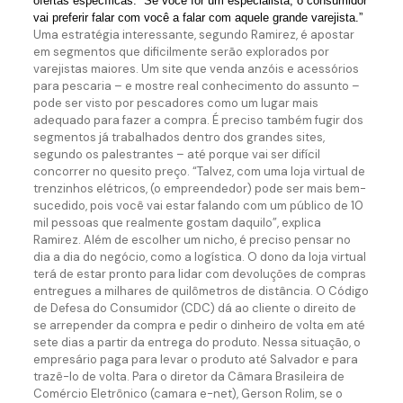
ofertas específicas: “Se você for um especialista, o consumidor
vai preferir falar com você a falar com aquele grande varejista.”
Uma estratégia interessante, segundo Ramirez, é apostar
em segmentos que dificilmente serão explorados por
varejistas maiores. Um site que venda anzóis e acessórios
para pescaria – e mostre real conhecimento do assunto –
pode ser visto por pescadores como um lugar mais
adequado para fazer a compra. É preciso também fugir dos
segmentos já trabalhados dentro dos grandes sites,
segundo os palestrantes – até porque vai ser difícil
concorrer no quesito preço. “Talvez, com uma loja virtual de
trenzinhos elétricos, (o empreendedor) pode ser mais bem-
sucedido, pois você vai estar falando com um público de 10
mil pessoas que realmente gostam daquilo”, explica
Ramirez. Além de escolher um nicho, é preciso pensar no
dia a dia do negócio, como a logística. O dono da loja virtual
terá de estar pronto para lidar com devoluções de compras
entregues a milhares de quilômetros de distância. O Código
de Defesa do Consumidor (CDC) dá ao cliente o direito de
se arrepender da compra e pedir o dinheiro de volta em até
sete dias a partir da entrega do produto. Nessa situação, o
empresário paga para levar o produto até Salvador e para
trazê-lo de volta. Para o diretor da Câmara Brasileira de
Comércio Eletrônico (camara e-net), Gerson Rolim, se o