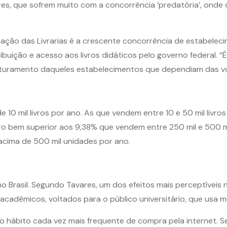
res, que sofrem muito com a concorrência ‘predatória’, onde 
ção das Livrarias é a crescente concorrência de estabelecim
ribuição e acesso aos livros didáticos pelo governo federal. 
uramento daqueles estabelecimentos que dependiam das volt
 10 mil livros por ano. As que vendem entre 10 e 50 mil livro
ro bem superior aos 9,38% que vendem entre 250 mil e 500 
cima de 500 mil unidades por ano.
o Brasil. Segundo Tavares, um dos efeitos mais perceptíveis n
acadêmicos, voltados para o público universitário, que usa mu
o hábito cada vez mais frequente de compra pela internet. S