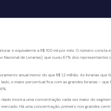
a faturar o equivalente a R$ 100 mil por mês. O número cons
ção Nacional de Livrarias), que ouviu 67% dos representante
ramento anual menor do que R$ 1,2 milhão. As livrarias que fa
lado, o maior percentual fica com as grandes livrarias – que 
,6%.
se dado mostra uma concentração cada vez maior do segment
do mercado. Há uma concentração, primeiro nos grandes cent