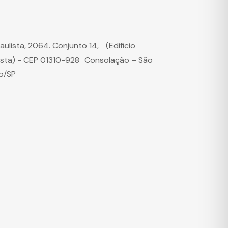
Paulista, 2064. Conjunto 14, (Edifício
ista) - CEP 01310-928 Consolação – São
o/SP