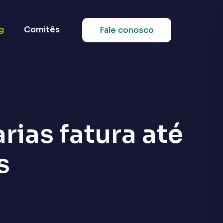
g
Comitês
Fale conosco
rias fatura até
s