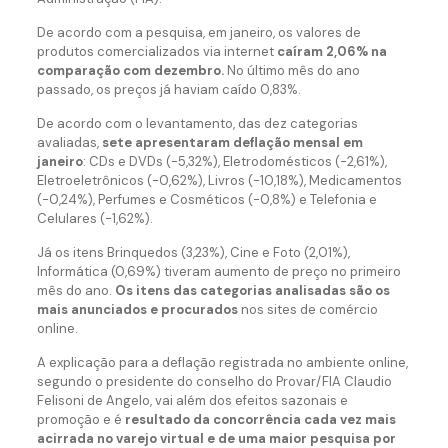
De acordo com a pesquisa, em janeiro, os valores de
produtos comercializados via internet
caíram 2,06% na
comparação com dezembro.
No último mês do ano
passado, os preços já haviam caído 0,83%.
De acordo com o levantamento, das dez categorias
avaliadas,
sete apresentaram deflação mensal em
janeiro
: CDs e DVDs (-5,32%), Eletrodomésticos (-2,61%),
Eletroeletrônicos (-0,62%), Livros (-10,18%), Medicamentos
(-0,24%), Perfumes e Cosméticos (-0,8%) e Telefonia e
Celulares (-1,62%).
Já os itens Brinquedos (3,23%), Cine e Foto (2,01%),
Informática (0,69%) tiveram aumento de preço no primeiro
mês do ano.
Os itens das categorias analisadas são os
mais anunciados e procurados
nos sites de comércio
online.
A explicação para a deflação registrada no ambiente online,
segundo o presidente do conselho do Provar/FIA Claudio
Felisoni de Angelo, vai além dos efeitos sazonais e
promoção e é
resultado da concorrência cada vez mais
acirrada no varejo virtual e de uma maior pesquisa por