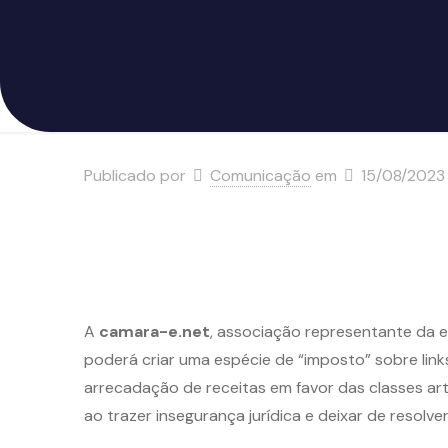
Publicado por
Comunicação
em
15/08/2023
A
camara-e.net
, associação representante da e
poderá criar uma espécie de “imposto” sobre lin
arrecadação de receitas em favor das classes artí
ao trazer insegurança jurídica e deixar de resolve