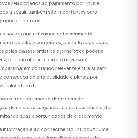
ivos relacionados ao pagamento por links e
ados a seguir também são importantes para
grupos ou setores.
es sociais que utilizamos cotidianamente
ento de links e conteúdos, como fotos, vídeos,
pelas classes artística e jornalística poderia
ez, poderia afetar o acesso universal à
ompartilharem conteúdo relevante entre si, sem
 conteúdos de alta qualidade e plurais por
veículos da mídia.
edores frequentemente dependem do
sição de uma cobrança sobre o compartilhamento
 limitando suas oportunidades de crescimento.
à informação e ao conhecimento. Introduzir uma
iras e estruturais que impediriam pessoas de