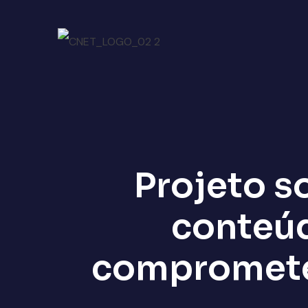
Projeto s
conteú
comprometer