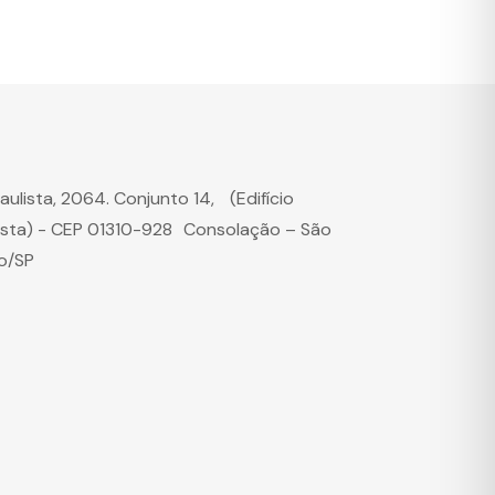
Paulista, 2064. Conjunto 14, (Edifício
ista) - CEP 01310-928 Consolação – São
o/SP