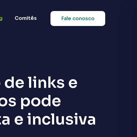
g
Comitês
Fale conosco
de links e
os pode
 e inclusiva