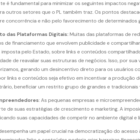
e é fundamental para minimizar os seguintes impactos negat
ra outros setores que o PL também traz. Os pontos destac
vre concorrência e não pelo favorecimento de determinados 
to das Plataformas Digitais:
Muitas das plataformas de red
s de financiamento que envolvem publicidade e compartilham
imposta pelo Estado, sobre links e conteúdos compartilhados 
dade de reavaliar suas estruturas de negócios. Isso, por sua v
orizamos, gerando um desincentivo direto para os usuários c
r links e conteúdos seja efetivo em incentivar a produção de
rário, beneficiar um restrito grupo de grandes e tradicionais 
empreendedores
: As pequenas empresas e microempreend
te de suas estratégias de crescimento e marketing. A impo
judicando suas capacidades de competir no ambiente digital e
t desempenha um papel crucial na democratização do acesso 
terminados links e conteúdos poderia criar barreiras finance