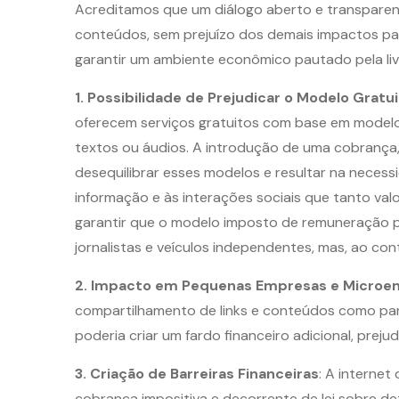
Acreditamos que um diálogo aberto e transparent
conteúdos, sem prejuízo dos demais impactos pa
garantir um ambiente econômico pautado pela li
1. Possibilidade de Prejudicar o Modelo Gratui
oferecem serviços gratuitos com base em modelo
textos ou áudios. A introdução de uma cobrança, 
desequilibrar esses modelos e resultar na necessi
informação e às interações sociais que tanto val
garantir que o modelo imposto de remuneração po
jornalistas e veículos independentes, mas, ao cont
2. Impacto em Pequenas Empresas e Micro
compartilhamento de links e conteúdos como par
poderia criar um fardo financeiro adicional, pre
3. Criação de Barreiras Financeiras
: A interne
cobrança impositiva e decorrente de lei sobre de