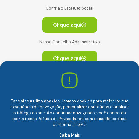
Confira o Estatuto Social
Clique aqui
Nosso Conselho Administrativo
Clique aqui
Av. Paulista, 2064. Conjunto 14, (Edifício Paulista) -
CEP 01310-928 Consolação – São Paulo/SP
Este site utiliza cookies
Usamos cookies para melhorar sua
experiência de navegação, personalizar conteúdos e analisar
o tráfego do site. Ao continuar navegando, você concorda
com a nossa
Política de Privacidade
e com o uso de cookies
conforme a LGPD.
Câmara Brasileira da Economia Digital (camara-e.net) |
Saiba Mais