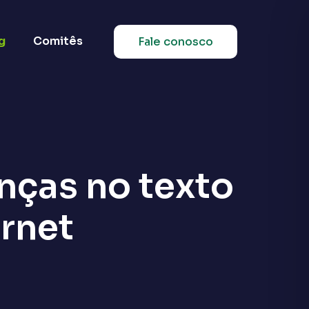
g
Comitês
Fale conosco
nças no texto
ernet