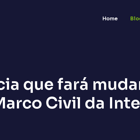
Home
Blo
cia que fará muda
arco Civil da Int