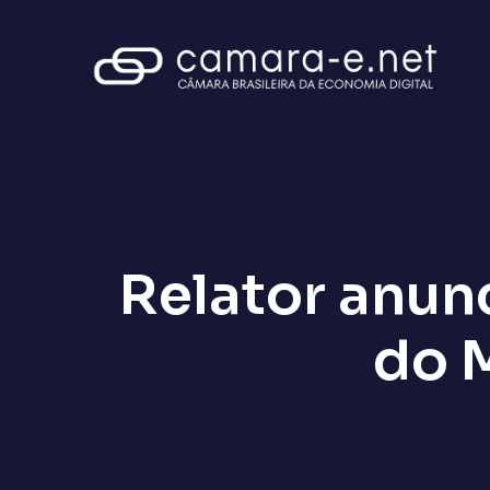
Relator anun
do M