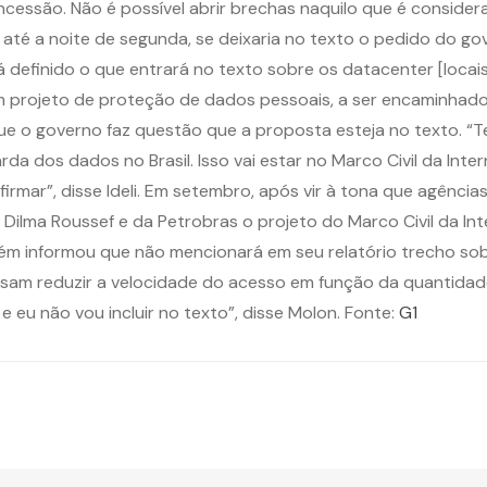
cessão. Não é possível abrir brechas naquilo que é considera
o, até a noite de segunda, se deixaria no texto o pedido do 
á definido o que entrará no texto sobre os datacenter [loca
em projeto de proteção de dados pessoais, a ser encaminhado
to, que o governo faz questão que a proposta esteja no texto
da dos dados no Brasil. Isso vai estar no Marco Civil da Int
rmar”, disse Ideli. Em setembro, após vir à tona que agência
ilma Roussef e da Petrobras o projeto do Marco Civil da Int
m informou que não mencionará em seu relatório trecho sob
am reduzir a velocidade do acesso em função da quantidade de
eu não vou incluir no texto”, disse Molon. Fonte:
G1