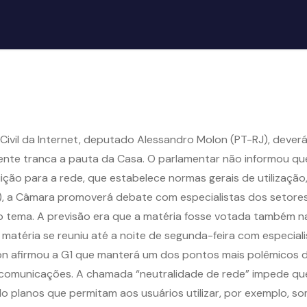
ivil da Internet, deputado Alessandro Molon (PT-RJ), deverá f
mente tranca a pauta da Casa. O parlamentar não informou q
ição para a rede, que estabelece normas gerais de utilização
), a Câmara promoverá debate com especialistas dos setores
do tema. A previsão era que a matéria fosse votada também 
a matéria se reuniu até a noite de segunda-feira com especia
lon afirmou a G1 que manterá um dos pontos mais polêmicos 
ecomunicações. A chamada “neutralidade de rede” impede que
o planos que permitam aos usuários utilizar, por exemplo, so