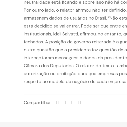
neutralidade está ficando e sobre isso não há con
Por outro lado, o relator afirmou não ter definid
armazenem dados de usuários no Brasil. “Não est
está decidido se vai entrar. Pode ser que entre 
Institucionais, Ideli Salvatti, afirmou, no entan
fechadas. A posição de governo reiterada é a guar
outra questão que a presidenta faz questão de afi
interceptaram mensagens e dados da presidente D
Câmara dos Deputados. O relator do texto també
autorização ou proibição para que empresas poss
respeito ao modelo de negócio de cada empresa e 
Compartilhar