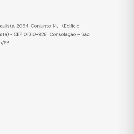
Paulista, 2064. Conjunto 14, (Edifício
ista) - CEP 01310-928 Consolação – São
o/SP