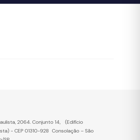
Paulista, 2064. Conjunto 14, (Edifício
ista) - CEP 01310-928 Consolação – São
o/SP