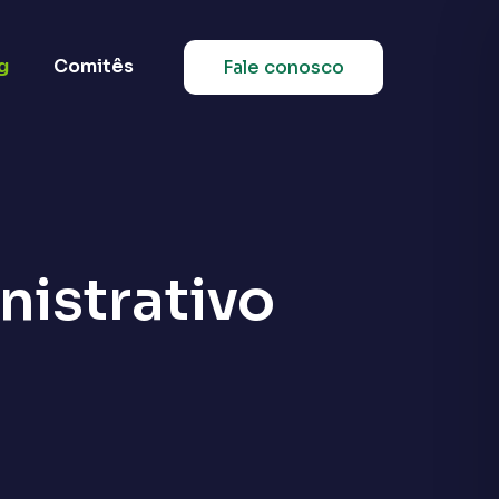
g
Comitês
Fale conosco
istrativo