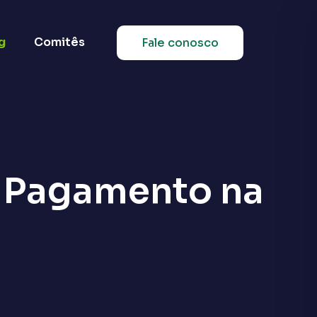
g
Comitês
Fale conosco
e Pagamento na