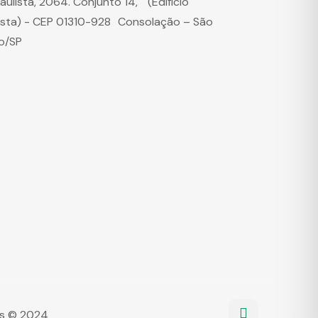
Paulista, 2064. Conjunto 14, (Edifício
ista) - CEP 01310-928 Consolação – São
o/SP
dos © 2024