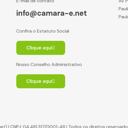
E-mail de contato
Av. 
Paul
info@camara-e.net
Paul
Confira o Estatuto Social
Clique aqui
Nosso Conselho Administrativo
Clique aqui
net) | CNPJ: 04.481.317/0001-48 | Todos os direitos reserva