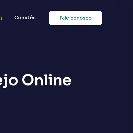
g
Comitês
Fale conosco
jo Online