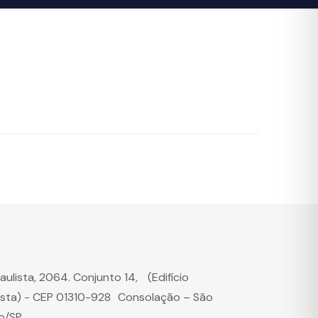
Paulista, 2064. Conjunto 14, (Edifício
ista) - CEP 01310-928 Consolação – São
o/SP