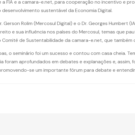
 a FIA e a camara-e.net, para cooperação no incentivo e p
 desenvolvimento sustentável da Economia Digital.
. Gerson Rolim (Mercosul Digital) e o Dr. Georges Humbert (I
reito e sua influência nos países do Mercosul, temas que p
do Comitê de Sustentabilidade da camara-e.net, que também 
, o seminário foi um sucesso e contou com casa cheia. Tem
ia foram aprofundados em debates e explanações e, assim, fo
, promovendo-se um importante fórum para debate e entendi