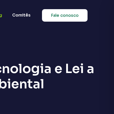
g
Comitês
Fale conosco
nologia e Lei a
biental