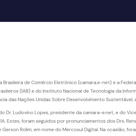
a Brasileira de Comércio Eletrônico (camara.e-net) e a Fede
sileiros (IAB) e do Instituto Nacional de Tecnologia da Infor
ência das Nações Unidas Sobre Desenvolvimento Sustentável, 
o Dr. Ludovino Lopes, presidente da camara-e.net, e do Vice
A. Estes, foram seguidos por pronunciamentos dos Drs. Renato
 e Gerson Rolim, em nome do Mercosul Digital. Na ocasião, for