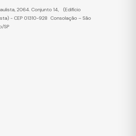
Paulista, 2064. Conjunto 14, (Edifício
ista) - CEP 01310-928 Consolação – São
o/SP