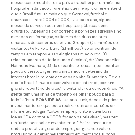
meses como mochileiro no país e trabalhei por um mês num
hospital em Salvador. Foi então que me aproximei e entendi
que o Brasil é muito mais do que Carnaval, futebol e
churrasco. Entre 2004 e 2008, fiz, a cada ano, alguns
meses de serviço social em hospitais públicos como
cirurgião.” Apesar da concorrência por vezes agressiva no
mercado em formação, os líderes das duas maiores
empresas de compras coletivas, Groupon (2,5 milhões de
visitantes) e Peixe Urbano (2,1 milhões), se encontram de
tempos em tempos e são elogiosos um ao outro. “O
relacionamento de todo mundo é calmo”, diz Vasconcellos.
Henrique Iwamoto, 33, do espanhol Groupalia, tem perfil um
pouco diverso. Engenheiro mecânico, é veterano da
internet brasileira, com dez anos no site Submarino. Ele diz
que “o Brasil é muito desenvolvido em internet, com um
grande repertório de sites”, e evita falar da concorrência. “A
gente tem uma linha de trabalho de olhar pouco para o
lado”, afirma.
BOAS IDEIAS
Luciano Huck, depois do primeiro
investimento, diz que pode realizar outras incursões em
mídia e tecnologia. “Estou sempre pronto a ouvir boas
ideias.” Ele continua “100% focado na televisão”, mas tem
um fundo pessoal de investimento. “Prefiro investir na
cadeia produtiva, gerando empregos, gerando valor e
produzindo, a deixar meu dinheiro em mercados, fundos