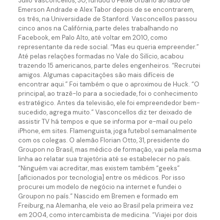
Julio Vasconcellos, 30, fundou o Peixe Urbano ao lado de
Emerson Andrade e Alex Tabor depois de se encontrarem,
os três, na Universidade de Stanford. Vasconcellos passou
cinco anos na Califórnia, parte deles trabalhando no
Facebook, em Palo Alto, até voltar em 2010, como
representante da rede social. “Mas eu queria empreender.”
Até pelas relações formadas no Vale do Silício, acabou
trazendo 15 americanos, parte deles engenheiros. “Recrutei
amigos. Algumas capacitações são mais difíceis de
encontrar aqui.” Foi também o que o aproximou de Huck. “O
principal, ao trazê-lo para a sociedade, foi o conhecimento
estratégico. Antes da televisão, ele foi empreendedor bem-
sucedido, agrega muito.” Vasconcellos diz ter deixado de
assistir TV há tempos e que se informa por e-mail ou pelo
iPhone, em sites. Flamenguista, joga futebol semanalmente
com os colegas. O alemão Florian Otto, 31, presidente do
Groupon no Brasil, mas médico de formação, vai pela mesma
linha ao relatar sua trajetória até se estabelecer no país.
“Ninguém vai acreditar, mas existem também “geeks”
[aficionados por tecnologia] entre os médicos. Por isso
procurei um modelo de negócio na internet e fundei o
Groupon no país.” Nascido em Bremen e formado em
Freiburg, na Alemanha, ele veio ao Brasil pela primeira vez
em 2004, como intercambista de medicina. “Viajei por dois