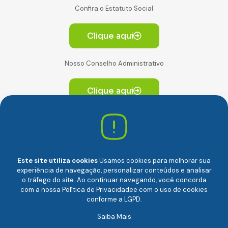
Confira o Estatuto Social
Clique aqui
Nosso Conselho Administrativo
Clique aqui
Av. Paulista, 2064. Conjunto 14, (Edifício Paulista) -
CEP 01310-928 Consolação – São Paulo/SP
Este site utiliza cookies
Usamos cookies para melhorar sua
experiência de navegação, personalizar conteúdos e analisar
o tráfego do site. Ao continuar navegando, você concorda
com a nossa
Política de Privacidade
e com o uso de cookies
conforme a LGPD.
Câmara Brasileira da Economia Digital (camara-e.net) |
Saiba Mais
CNPJ: 04.481.317/0001-48 | Todos os direitos reservados