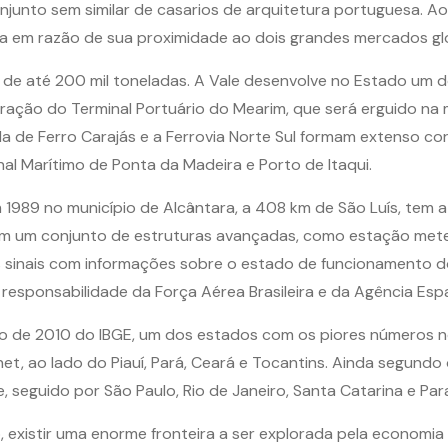
conjunto sem similar de casarios de arquitetura portuguesa.
ida em razão de sua proximidade ao dois grandes mercados gl
 de até 200 mil toneladas. A Vale desenvolve no Estado um d
oração do Terminal Portuário do Mearim, que será erguido n
a de Ferro Carajás e a Ferrovia Norte Sul formam extenso cor
al Marítimo de Ponta da Madeira e Porto de Itaqui.
989 no município de Alcântara, a 408 km de São Luís, tem a 
tem um conjunto de estruturas avançadas, como estação mete
s sinais com informações sobre o estado de funcionamento d
responsabilidade da Força Aérea Brasileira e da Agência Espaci
e 2010 do IBGE, um dos estados com os piores números no qu
t, ao lado do Piauí, Pará, Ceará e Tocantins. Ainda segundo o
 seguido por São Paulo, Rio de Janeiro, Santa Catarina e Par
existir uma enorme fronteira a ser explorada pela economia 