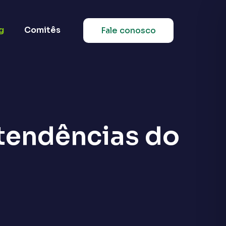
g
Comitês
Fale conosco
 tendências do