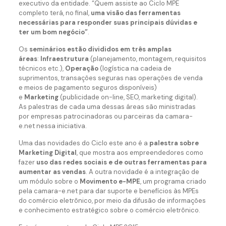
executivo da entidade. “Quem assiste ao Ciclo MPE
completo terá, no final,
uma visão das ferramentas
necessárias para responder suas principais dúvidas e
ter um bom negócio”
.
Os
seminários estão divididos em três amplas
áreas
:
Infraestrutura
(planejamento, montagem, requisitos
técnicos etc.),
Operação
(logística na cadeia de
suprimentos, transações seguras nas operações de venda
e meios de pagamento seguros disponíveis)
e
Marketing
(publicidade on-line, SEO, marketing digital).
As palestras de cada uma dessas áreas são ministradas
por empresas patrocinadoras ou parceiras da camara-
e.net nessa iniciativa.
Uma das novidades do Ciclo este ano é a
palestra sobre
Marketing Digital
, que mostra aos empreendedores como
fazer
uso das redes sociais e de outras ferramentas para
aumentar as vendas
. A outra novidade é a integração de
um módulo sobre o
Movimento e-MPE
, um programa criado
pela camara-e.net para dar suporte e benefícios às MPEs
do comércio eletrônico, por meio da difusão de informações
e conhecimento estratégico sobre o comércio eletrônico.