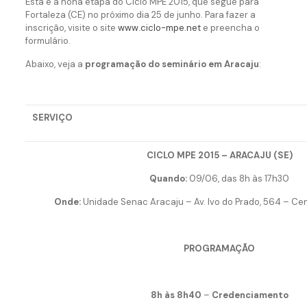
Esta é a nona etapa do Ciclo MPE 2015, que segue para
Fortaleza (CE) no próximo dia 25 de junho. Para fazer a
inscrição, visite o site
www.ciclo-mpe.net
e preencha o
formulário.
Abaixo, veja a
programação do seminário em Aracaju
:
SERVIÇO
CICLO MPE 2015 – ARACAJU (SE)
Quando:
09/06, das 8h às 17h30
Onde:
Unidade Senac Aracaju – Av. Ivo do Prado, 564 – Cen
PROGRAMAÇÃO
8h às 8h40
–
Credenciamento