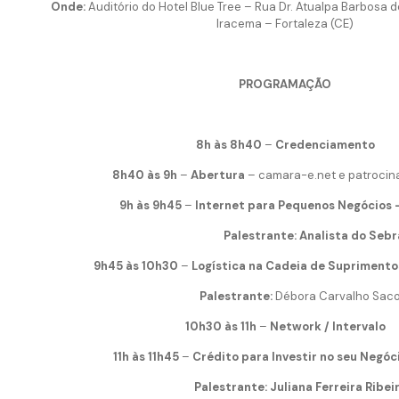
Onde:
Auditório do Hotel Blue Tree – Rua Dr. Atualpa Barbosa d
Iracema – Fortaleza (CE)
PROGRAMAÇÃO
8h às 8h40
–
Credenciamento
8h40 às 9h
–
Abertura
– camara-e.net e patro
9h às 9h45
–
Internet para Pequenos Negócios
Palestrante: Analista do Sebr
9h45 às 10h30
–
Logística na Cadeia de Suprimento
Palestrante:
Débora Carvalho Sac
10h30 às 11h
–
Network / Intervalo
11h às 11h45
–
Crédito para Investir no seu Negóc
Palestrante: Juliana Ferreira Ribeiro