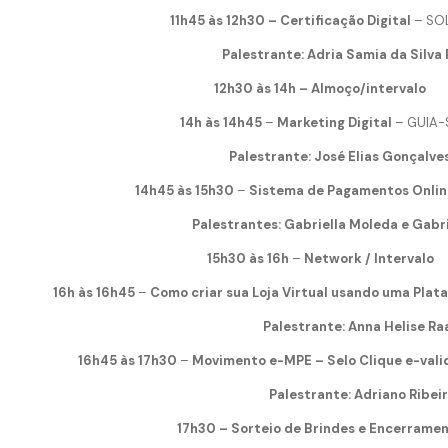
11h45 às 12h30 –
Certificação Digital
– SO
Palestrante: Adria Samia da Silva P
12h30 às 14h – Almoço/intervalo
14h às 14h45
–
Marketing Digital
– GUIA-
Palestrante: José Elias Gonçalves 
14h45 às 15h30
–
Sistema de Pagamentos Onlin
Palestrantes: Gabriella Moleda e Gabrie
15h30 às 16h
–
N
etwork / Intervalo
16h às 16h45
–
Como criar sua Loja Virtual usando uma Plat
Palestrante: Anna Helise Ra
16h45 às 17h30
–
Movimento e-MPE – Selo Clique e-vali
Palestrante: Adriano Ribeir
17h30 – Sorteio de Brindes e Encerrame