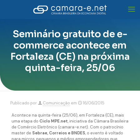
Seminário gratuito de e-
commerce acontece em
Fortaleza (CE) na próxima
quinta-feira, 25/06
Publicado por
Comunicação
em
16/06/2015
Acontece na quinta-feira (25/06), em Fortaleza (CE), mais
uma etapa do
Ciclo MPE.net
, iniciativa da Câmara Brasileira
de Comércio Eletrônico (camara-e.net). Com o patrocínio
master de
Sebrae, Correios e BNDES
, o evento é voltado
para micros, pequenos e médios empreendedores que