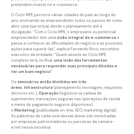
pretendem investir no e-commerce.
O Ciclo MPE percorre várias cidades do país ao longo do
ano, ensinando ao empreendedor todos os passos de como
abrir uma loja virtual, desde o planejamento até a
divulgação. “Com o Ciclo MPE, o empresário ou potencial
empreendedor tem uma
visão integral do e-commerce
e
passa a conhecer as dificuldades do negócio e as possíveis
ações para superá-las”, explica Fernando Ricci, secretário
executivo da entidade. “Quem assiste ao Ciclo MPE
completo terá, no final,
uma visão das ferramentas
necessárias para responder suas principais dúvidas e
ter um bom negócio”
.
Os
seminários estão divididos em três
áreas
:
Infraestrutura
(planejamento, montagem, requisitos
técnicos etc.),
Operação
(logística na cadeia de
suprimentos, transações seguras nas operações de venda
e meios de pagamento seguros disponíveis)
e
Marketing
(publicidade on-line, SEO, marketing digital).
As palestras de cada uma dessas áreas são ministradas
por empresas patrocinadoras ou parceiras da camara-
e.net nessa iniciativa.