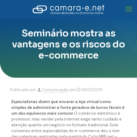
Seminário mostra as
vantagens e os riscos do
e-commerce
Publicado por
Comunicação
em
06/02/2011
Especialistas dizem que encarar a loja virtual como
simples de administrar e fonte geradora de lucros fáceis é
um dos equívocos mais comuns
O comércio eletrônico é
promissor, mas vender pela internet exige tanto cuidado e
atenção quanto um negócio no formato tradicional. Este
consenso entre especialistas do e-commerce deu o tom
das palestras realizadas pela manhã do Ciclo MPE.net –