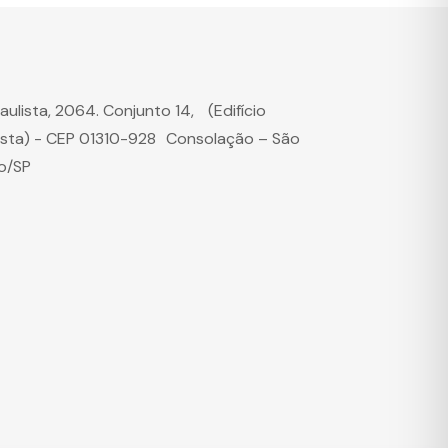
Paulista, 2064. Conjunto 14, (Edifício
ista) - CEP 01310-928 Consolação – São
o/SP