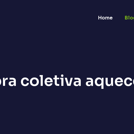
Home
Blo
pra coletiva aque