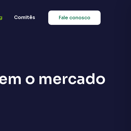
g
Comitês
Fale conosco
cem o mercado