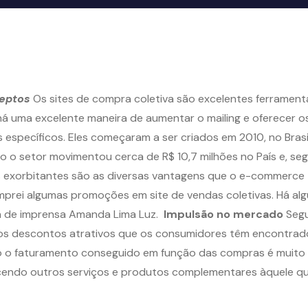
deptos
Os sites de compra coletiva são excelentes ferrament
 uma excelente maneira de aumentar o mailing e oferecer os
 específicos. Eles começaram a ser criados em 2010, no Brasil
do o setor movimentou cerca de R$ 10,7 milhões no País e, se
s exorbitantes são as diversas vantagens que o e-commerce
mprei algumas promoções em site de vendas coletivas. Há al
a de imprensa Amanda Lima Luz.
Impulsão no mercado
Segu
 os descontos atrativos que os consumidores têm encontrado
o o faturamento conseguido em função das compras é muito 
ecendo outros serviços e produtos complementares àquele q