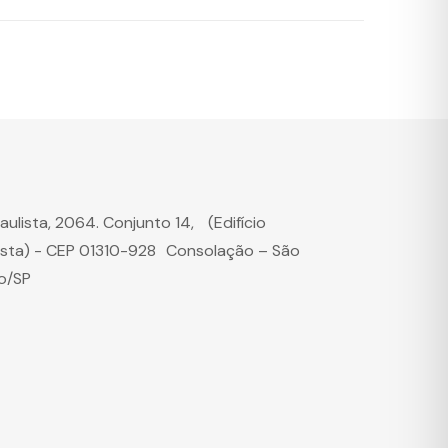
Paulista, 2064. Conjunto 14, (Edifício
ista) - CEP 01310-928 Consolação – São
o/SP