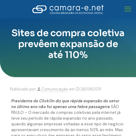
Sites de compra coletiva
prevêem expansão de
até 110%
Publicado por
Comunicação
em
26/08/2011
Presidente do ClickOn diz que rápida expansão do setor
no último ano não foi apenas uma febre passageira
SÃO
PAULO – O mercado de compras coletivas pela internet já
teve seu período de rápida expansão no ano passado,
quando algumas empresas voltadas a esse tipo de negócio
apresentavam crescimento de ao menos 50% ao mês. Mas
para os executivos das empresas do setor esse fenômeno