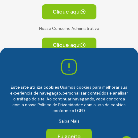
Clique aqui
Nosso Conselho Administrativo
Clique aqui
Av. Paulista, 2064. Conjunto 14, (Edifício Paulista) -
CEP 01310-928 Consolação – São Paulo/SP
Este site utiliza cookies
Usamos cookies para melhorar sua
experiência de navegação, personalizar conteúdos e analisar
o tráfego do site. Ao continuar navegando, você concorda
com a nossa
Política de Privacidade
e com o uso de cookies
conforme a LGPD.
Câmara Brasileira da Economia Digital (camara-e.net) |
Saiba Mais
CNPJ: 04.481.317/0001-48 | Todos os direitos reservados
© 2024
Eu aceito