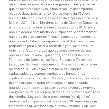
não foi apenas uma febre e se engana aquele que pensar
que as compras coletivas já não terão um desempenho
elevado daqui para a frente. O presidente da ClickOn,
Marcelo Macedo, projeta expansão da empresa entre 5% e
10% em 2011. Já Ivan Martinho, sócio do Clube do Desconto,
é bem mais otimista, e fala em crescimento de 110% neste
ano. De acordo com Martinho, é impossível o setor manter
números de crescimento “irreais” como os verificados no
ano passado. “Mas uma expansão de 50% ao ano, como
projetamos para o setor a partir de agora, também é um
fenômeno. Qual empresa que acumula metade da sua
operação em um ano?”, questiona, após seminário na
Federação do Comércio de Bens, Serviços e Turismo do
Estado de São Paulo (Fecomercio). O executivo espera ver
no final de 2011 elevação no número de usuários
cadastrados, de cupons vendidos, de funcionários
contratados e faturamento. Macedo, do ClickOn, minimiza a
desaceleração do setor em relação ao ano passado,
quando as primeiras empresas deste sistema de negócio
chegaram ao País, e prefere destacar os números absolutos
das vendas. Segundo ele, o crescimento “vertiginoso”
apresentado no primeiro semestre de 2010 equivalia a um
montante de R$ 4 milhões em cupons vendidos. Hoje, com