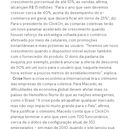
crescimento porcentual de até 10%, as vendas, afirma,
alcançam R$ 15 milhões. “Para o ano que vem devemos
crescer cerca de 40%, acima do desempenho do e-
commerce em geral, que deverá ficar em torno de 25%”, diz.
Para o presidente do ClickOn, as compras coletivas terão
um novo patamar acelerado de crescimento quando
houver reforço da estratégia voltada para o comércio
efetivado por meio de celulares, com promoções
instantâneas e mais próximas ao usuário. “Teremos um novo
crescimento quando o dispositivo móvel estiver também
com o fornecedor do produto. O dono da padaria da
esquina, por exemplo, poderá anunciar a oferta de desconto
de 50% em um suco para o usuário que, naquela mesma
hora, estiver a poucos metros do estabelecimento”, explica.
Crise
Nem a crise econômica internacional tira o otimismo
das empresas de compra coletiva. Para Macedo, as
dificuldades da economia global devem afetar mais os
países do Hemisfério Norte do que as nações emergentes,
como o Brasil. “A crise pode atrapalhar qualquer mercado,
mas não vejo impacto muito grande para o País”, afirma.
Para justificar o otimismo, Macedo conta que o ClickOn
planeja terminar o ano que vem com 700 funcionários,
cerca de o dobro da configuração atual, de 352
empregados – em maio de 2010, quando o site lançou sua