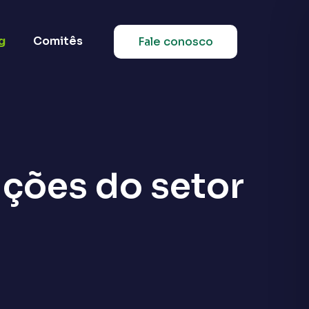
g
Comitês
Fale conosco
ções do setor