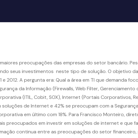
 maiores preocupações das empresas do setor bancário. Pesqu
do seus investimentos neste tipo de solução. O objetivo da p
011 e 2012. A pergunta era: Qual a área em TI que demanda fo
gurança da Informação (Firewalls, Web Filter, Gerenciamento
orativa (ITIL, Cobit, SOX), Internet (Portais Corporativos, Re
oluções de Internet e 42% se preocupam com a Segurança d
porativa em último com 18%. Para Francisco Monteiro, direto
s preocupados em investir em soluções de internet e que faci
ormação continua entre as preocupações do setor financeiro