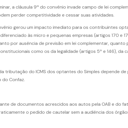
iminar, a cláusula 9ª do convênio invade campo de lei comple
odem perder competitividade e cessar suas atividades.
nvênio gerou um impacto imediato para os contribuintes opt
 diferenciado às micro e pequenas empresas (artigos 170 e 1
tanto por ausência de previsão em lei complementar, quanto 
constitucionais como os da legalidade (artigos 5º e 146), da 
o da tributação do ICMS dos optantes do Simples depende de
o do Confaz.
, diante de documentos acrescidos aos autos pela OAB e do fat
raticamente o pedido de cautelar sem a audiência dos órgão