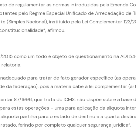
exto de regulamentar as normas introduzidas pela Emenda Con
ptantes pelo Regime Especial Unificado de Arrecadação de T
 (Simples Nacional), instituído pela Lei Complementar 123/2
onstitucionalidade”, afirmou.
/2015 como um todo é objeto de questionamento na ADI 5469
relatoria.
nadequado para tratar de fato gerador específico (as opera
de da federação), pois a matéria cabe à lei complementar (art
entar 87/1996, que trata do ICMS, não dispõe sobre a base d
ara estas operações – uma para aplicação da alíquota interes
de alíquota partilha para o estado de destino e a quarta des
tratado, ferindo por completo qualquer segurança jurídica”.