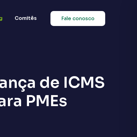
g
Comitês
Fale conosco
rança de ICMS
ara PMEs