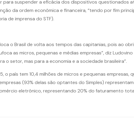
 para suspender a eficácia dos dispositivos questionados 
ção da ordem econômica e financeira, “tendo por fim princip
oria de imprensa do STF).
oca o Brasil de volta aos tempos das capitanias, pois ao obr
sufoca as micros, pequenas e médias empresas”, diz Ludovino
ra o setor, mas para a economia e a sociedade brasileira”.
 o país tem 10,4 milhões de micros e pequenas empresas, qu
mpresas (93% delas são optantes do Simples) representam a
omércio eletrônico, representando 20% do faturamento tota