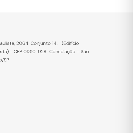
Paulista, 2064. Conjunto 14, (Edifício
ista) - CEP 01310-928 Consolação – São
o/SP