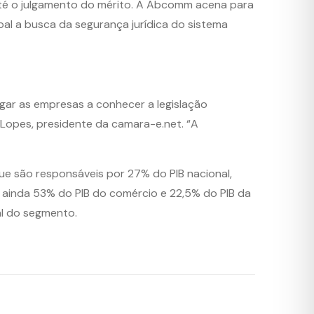
até o julgamento do mérito. A Abcomm acena para
al a busca da segurança jurídica do sistema
igar as empresas a conhecer a legislação
 Lopes, presidente da camara-e.net. “A
e são responsáveis por 27% do PIB nacional,
inda 53% do PIB do comércio e 22,5% do PIB da
l do segmento.