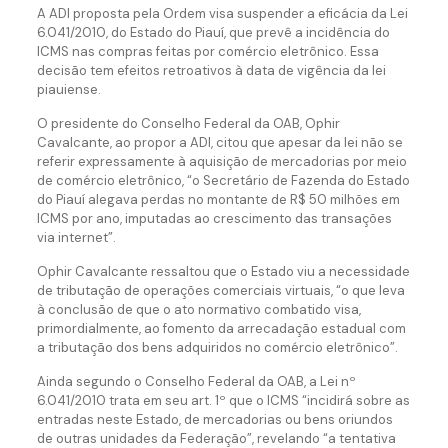
A ADI proposta pela Ordem visa suspender a eficácia da Lei
6.041/2010, do Estado do Piauí, que prevê a incidência do
ICMS nas compras feitas por comércio eletrônico. Essa
decisão tem efeitos retroativos à data de vigência da lei
piauiense.
O presidente do Conselho Federal da OAB, Ophir
Cavalcante, ao propor a ADI, citou que apesar da lei não se
referir expressamente à aquisição de mercadorias por meio
de comércio eletrônico, “o Secretário de Fazenda do Estado
do Piauí alegava perdas no montante de R$ 50 milhões em
ICMS por ano, imputadas ao crescimento das transações
via internet”.
Ophir Cavalcante ressaltou que o Estado viu a necessidade
de tributação de operações comerciais virtuais, “o que leva
à conclusão de que o ato normativo combatido visa,
primordialmente, ao fomento da arrecadação estadual com
a tributação dos bens adquiridos no comércio eletrônico”.
Ainda segundo o Conselho Federal da OAB, a Lei nº
6.041/2010 trata em seu art. 1º que o ICMS “incidirá sobre as
entradas neste Estado, de mercadorias ou bens oriundos
de outras unidades da Federação”, revelando “a tentativa