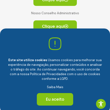
Nosso Conselho Administrativo
Clique aqui
Av. Paulista, 2064. Conjunto 14, (Edifício Paulista) -
CEP 01310-928 Consolação – São Paulo/SP
Este site utiliza cookies
Usamos cookies para melhorar sua
experiência de navegação, personalizar conteúdos e analisar
o tráfego do site. Ao continuar navegando, você concorda
com a nossa
Política de Privacidade
e com o uso de cookies
conforme a LGPD.
Câmara Brasileira da Economia Digital (camara-e.net) |
Saiba Mais
CNPJ: 04.481.317/0001-48 | Todos os direitos reservados
© 2024
Eu aceito