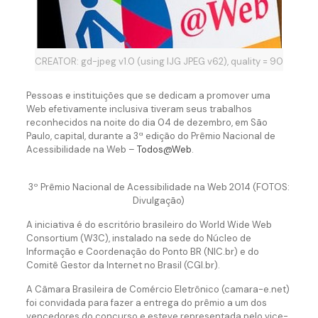
CREATOR: gd-jpeg v1.0 (using IJG JPEG v62), quality = 90
Pessoas e instituições que se dedicam a promover uma
Web efetivamente inclusiva tiveram seus trabalhos
reconhecidos na noite do dia 04 de dezembro, em São
Paulo, capital, durante a 3ª edição do Prêmio Nacional de
Acessibilidade na Web –
Todos@Web
.
3º Prêmio Nacional de Acessibilidade na Web 2014 (FOTOS:
Divulgação)
A iniciativa é do escritório brasileiro do World Wide Web
Consortium (W3C), instalado na sede do Núcleo de
Informação e Coordenação do Ponto BR (NIC.br) e do
Comitê Gestor da Internet no Brasil (CGI.br).
A Câmara Brasileira de Comércio Eletrônico (camara-e.net)
foi convidada para fazer a entrega do prêmio a um dos
vencedores do concurso e esteve representada pelo vice-